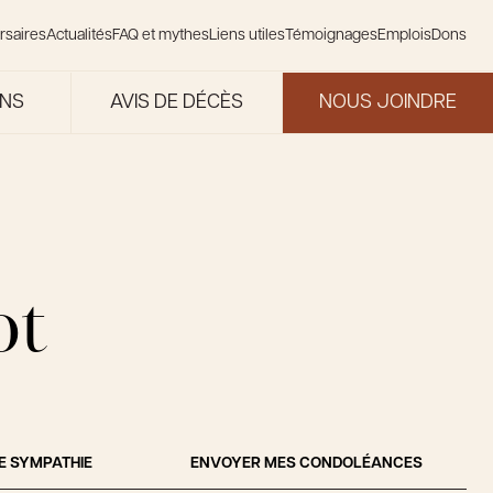
rsaires
Actualités
FAQ et mythes
Liens utiles
Témoignages
Emplois
Dons
ONS
AVIS DE DÉCÈS
NOUS JOINDRE
ot
E SYMPATHIE
ENVOYER MES CONDOLÉANCES