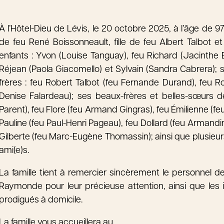
À l’Hôtel-Dieu de Lévis, le 20 octobre 2025, à l’âge d
de feu René Boissonneault, fille de feu Albert Talbot e
enfants : Yvon (Louise Tanguay), feu Richard (Jacinthe B
Réjean (Paola Giacomello) et Sylvain (Sandra Cabrera); se
frères : feu Robert Talbot (feu Fernande Durand), feu Rog
Denise Falardeau); ses beaux-frères et belles-sœurs de
Parent), feu Flore (feu Armand Gingras), feu Émilienne (feu
Pauline (feu Paul-Henri Pageau), feu Dollard (feu Armandin
Gilberte (feu Marc-Eugène Thomassin); ainsi que plusieur
ami(e)s.
La famille tient à remercier sincèrement le personnel des
Raymonde pour leur précieuse attention, ainsi que les
prodigués à domicile.
La famille vous accueillera au