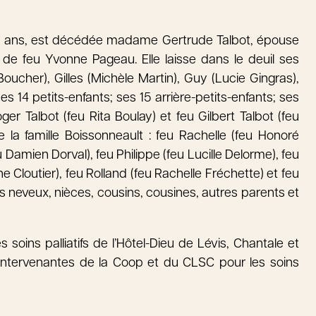
e 97 ans, est décédée madame Gertrude Talbot, épouse
t de feu Yvonne Pageau. Elle laisse dans le deuil ses
oucher), Gilles (Michèle Martin), Guy (Lucie Gingras),
s 14 petits-enfants; ses 15 arrière-petits-enfants; ses
er Talbot (feu Rita Boulay) et feu Gilbert Talbot (feu
 la famille Boissonneault : feu Rachelle (feu Honoré
 Damien Dorval), feu Philippe (feu Lucille Delorme), feu
e Cloutier), feu Rolland (feu Rachelle Fréchette) et feu
s neveux, nièces, cousins, cousines, autres parents et
 soins palliatifs de l’Hôtel-Dieu de Lévis, Chantale et
 intervenantes de la Coop et du CLSC pour les soins