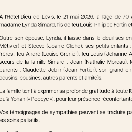
À l’Hôtel-Dieu de Lévis, le 21 mai 2026, à l’âge de 70
madame Lynda Simard, fils de feu Louis-Philippe Fortin et
Outre son épouse, Lynda, il laisse dans le deuil ses en
Métivier) et Steeve (Joanie Cliche); ses petits-enfants 
frères : feu André (Louise Grenier), feu Louis (Johanne Ala
sœurs de la famille Simard : Jean (Nathalie Moreau), 
parents : Claudette Jobin (Jean Fortier); son grand ch
cousins, cousines, autres parents et ami(e)s.
La famille tient à exprimer sa profonde gratitude à toute l’é
qu’à Yohan (« Popeye »), pour leur présence réconfortant
Vos témoignages de sympathies peuvent se traduire pa
les soins palliatifs.