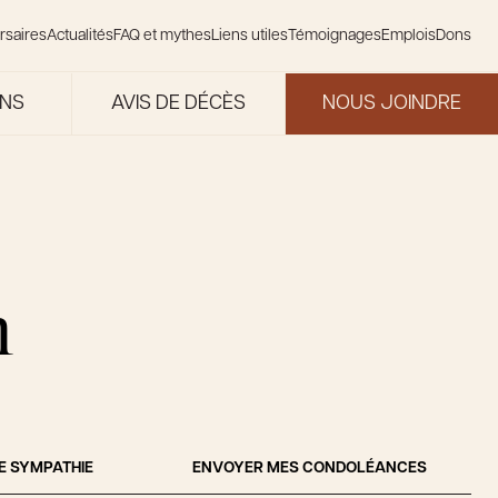
rsaires
Actualités
FAQ et mythes
Liens utiles
Témoignages
Emplois
Dons
ONS
AVIS DE DÉCÈS
NOUS JOINDRE
n
E SYMPATHIE
ENVOYER MES CONDOLÉANCES