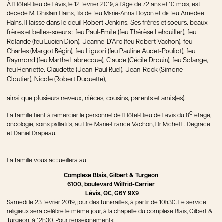
À l’Hôtel-Dieu de Lévis, le 12 février 2019, à l’âge de 72 ans et 10 mois, est
décédé M. Ghislain Hains, fils de feu Marie-Anna Doyon et de feu Amédée
Il laisse dans le deuil Robert Jenkins. Ses frères et soeurs, beaux-
Hains.
frères et belles-soeurs : feu Paul-Emile (feu Thérèse Lehouiller), feu
Rolande (feu Lucien Dion), Jeanne-D’Arc (feu Robert Vachon), feu
Charles (Margot Bégin), feu Liguori (feu Pauline Audet-Pouliot), feu
Raymond (feu Marthe Labrecque), Claude (Cécile Drouin), feu Solange,
feu Henriette, Claudette (Jean-Paul Ruel), Jean-Rock (Simone
Cloutier), Nicole (Robert Duquette),
ainsi que plusieurs neveux, nièces, cousins, parents et amis(es).
e
La famille tient à remercier le personnel de l’Hôtel-Dieu de Lévis du 8
étage,
oncologie, soins palliatifs, au Dre Marie-France Vachon, Dr Michel F. Degrace
et Daniel Drapeau.
La famille vous accueillera au
Complexe Blais, Gilbert & Turgeon
6100, boulevard Wilfrid-Carrier
Lévis, QC, G6Y 9X9
Samedi le 23 février 2019, jour des funérailles, à partir de 10h30. Le service
religieux sera célébré le même jour, à la chapelle du complexe Blais, Gilbert &
Turgeon, à 12h30. Pour renseignements: