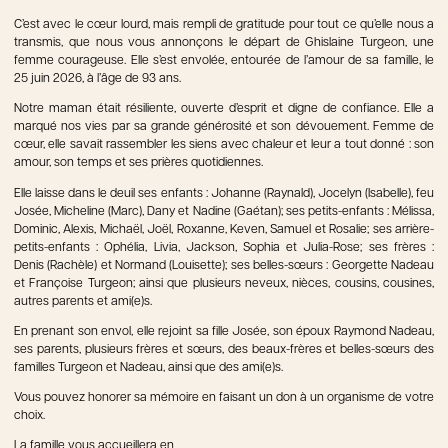
C’est avec le cœur lourd, mais rempli de gratitude pour tout ce qu’elle nous a
transmis, que nous vous annonçons le départ de Ghislaine Turgeon, une
femme courageuse. Elle s’est envolée, entourée de l’amour de sa famille, le
25 juin 2026, à l’âge de 93 ans.
Notre maman était résiliente, ouverte d’esprit et digne de confiance. Elle a
marqué nos vies par sa grande générosité et son dévouement. Femme de
cœur, elle savait rassembler les siens avec chaleur et leur a tout donné : son
amour, son temps et ses prières quotidiennes.
Elle laisse dans le deuil ses enfants : Johanne (Raynald), Jocelyn (Isabelle), feu
Josée, Micheline (Marc), Dany et Nadine (Gaétan); ses petits-enfants : Mélissa,
Dominic, Alexis, Michaël, Joël, Roxanne, Keven, Samuel et Rosalie; ses arrière-
petits-enfants : Ophélia, Livia, Jackson, Sophia et Julia-Rose; ses frères :
Denis (Rachèle) et Normand (Louisette); ses belles-sœurs : Georgette Nadeau
et Françoise Turgeon; ainsi que plusieurs neveux, nièces, cousins, cousines,
autres parents et ami(e)s.
En prenant son envol, elle rejoint sa fille Josée, son époux Raymond Nadeau,
ses parents, plusieurs frères et sœurs, des beaux-frères et belles-sœurs des
familles Turgeon et Nadeau, ainsi que des ami(e)s.
Vous pouvez honorer sa mémoire en faisant un don à un organisme de votre
choix.
La famille vous accueillera en