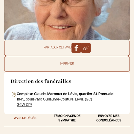
PARTAGER CET AVIS
IMPRIMER
Direction des funérailles
Complexe Claude-Marcoux de Lévis, quartier St-Romuald
1845, boulevard Guillaume-Couture, Lévis, (QC)
G6W 0R7
TÉMOIGNAGES DE
ENVOYER MES
AVIS DE DÉCÈS
SYMPATHIE
CONDOLÉANCES