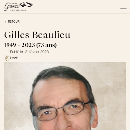
RETOUR
À PROPOS
NOS SERVICES
Gilles Beaulieu
NOS PRODUITS
1949 - 2023 (73 ans)
NOTRE ÉQUIPE
Publié le :
21 février 2023
NOS SALONS
Lévis
AVIS DE DÉCÈS
Actualités
FAQ et mythes
Liens utiles
Témoignages
Emplois
Dons