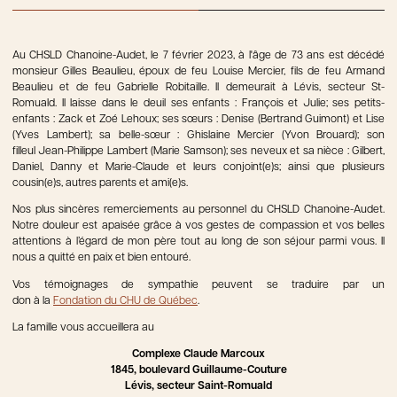
Au CHSLD Chanoine-Audet, le 7 février 2023, à l'âge de 73 ans est décédé
monsieur Gilles Beaulieu, époux de feu Louise Mercier, fils de feu Armand
Beaulieu et de feu Gabrielle Robitaille. Il demeurait à Lévis, secteur St-
Romuald. Il laisse dans le deuil ses enfants : François et Julie; ses petits-
enfants : Zack et Zoé Lehoux; ses sœurs : Denise (Bertrand Guimont) et Lise
(Yves Lambert); sa belle-sœur : Ghislaine Mercier (Yvon Brouard); son
filleul Jean-Philippe Lambert (Marie Samson); ses neveux et sa nièce : Gilbert,
Daniel, Danny et Marie-Claude et leurs conjoint(e)s; ainsi que plusieurs
cousin(e)s, autres parents et ami(e)s.
Nos plus sincères remerciements au personnel du CHSLD Chanoine-Audet.
Notre douleur est apaisée grâce à vos gestes de compassion et vos belles
attentions à l’égard de mon père tout au long de son séjour parmi vous. Il
nous a quitté en paix et bien entouré.
Vos témoignages de sympathie peuvent se traduire par un
don à la
Fondation du CHU de Québec
.
La famille vous accueillera au
Complexe Claude Marcoux
1845, boulevard Guillaume-Couture
Lévis, secteur Saint-Romuald