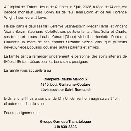
À l’Hôpital de l’Enfant-Jésus de Québec, le 7 juin 2026, à l’âge de 74 ans, est
décédé monsieur Gilles Boivin, fils de feu Henri Boivin et de feu Florence
Wright. Il demeurait à Lévis.
Il laisse dans le deuil ses fils : Jérémie Vézina-Boivin (Megan Harris) et Vincent
Vézina-Boivin (Stéphanie Collette); ses petits-enfants : Téo, Sofia et Charlie;
ses frères et sœurs : Louise, Gérard (Diane), Micheline, Henriette, Denise et
Claudette; la mère de ses enfants Suzanne Vézina; ainsi que plusieurs
neveux, nièces, cousins, cousines, autres parents et ami(e)s.
La famille tient à remercier sincèrement le personnel des soins intensifs de
l’Hôpital l’Enfant-Jésus pour les bons soins prodigués.
La famille vous accueillera au
Complexe Claude Marcoux
1845, boul. Guillaume-Couture
Lévis (secteur Saint-Romuald)
le dimanche 14 juin à compter de 13 h. Un dernier hommage suivra à 15 h,
directement dans le salon.
Pour renseignements :
Groupe Garneau Thanatologue
418 839-8823