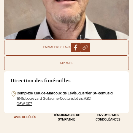
PARTAGER CET AVIS
IMPRIMER
Direction des funérailles
Complexe Claude-Marcoux de Lévis, quartier St-Romuald
1845, boulevard Guillaume-Couture, Lévis, (QC)
G6W 0R7
TÉMOIGNAGES DE
ENVOYER MES
AVIS DE DÉCÈS
SYMPATHIE
CONDOLÉANCES