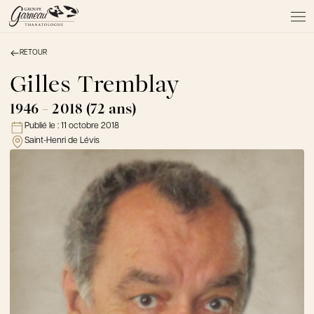
RETOUR
À PROPOS
NOS SERVICES
Gilles Tremblay
NOS PRODUITS
1946 - 2018 (72 ans)
NOTRE ÉQUIPE
Publié le :
11 octobre 2018
NOS SALONS
Saint-Henri de Lévis
AVIS DE DÉCÈS
Actualités
FAQ et mythes
Liens utiles
Témoignages
Emplois
Dons