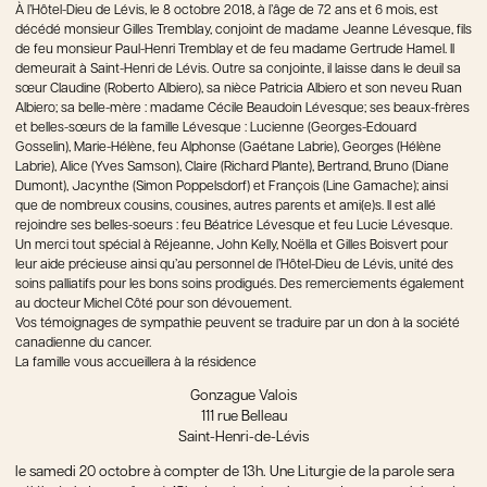
À l’Hôtel-Dieu de Lévis, le 8 octobre 2018, à l’âge de 72 ans et 6 mois, est
décédé monsieur Gilles Tremblay, conjoint de madame Jeanne Lévesque, fils
de feu monsieur Paul-Henri Tremblay et de feu madame Gertrude Hamel. Il
demeurait à Saint-Henri de Lévis. Outre sa conjointe, il laisse dans le deuil sa
sœur Claudine (Roberto Albiero), sa nièce Patricia Albiero et son neveu Ruan
Albiero; sa belle-mère : madame Cécile Beaudoin Lévesque; ses beaux-frères
et belles-sœurs de la famille Lévesque : Lucienne (Georges-Edouard
Gosselin), Marie-Hélène, feu Alphonse (Gaétane Labrie), Georges (Hélène
Labrie), Alice (Yves Samson), Claire (Richard Plante), Bertrand, Bruno (Diane
Dumont), Jacynthe (Simon Poppelsdorf) et François (Line Gamache); ainsi
que de nombreux cousins, cousines, autres parents et ami(e)s. Il est allé
rejoindre ses belles-soeurs : feu Béatrice Lévesque et feu Lucie Lévesque.
Un merci tout spécial à Réjeanne, John Kelly, Noëlla et Gilles Boisvert pour
leur aide précieuse ainsi qu’au personnel de l’Hôtel-Dieu de Lévis, unité des
soins palliatifs pour les bons soins prodigués. Des remerciements également
au docteur Michel Côté pour son dévouement.
Vos témoignages de sympathie peuvent se traduire par un don à la société
canadienne du cancer.
La famille vous accueillera à la résidence
Gonzague Valois
111 rue Belleau
Saint-Henri-de-Lévis
le samedi 20 octobre à compter de 13h. Une Liturgie de la parole sera