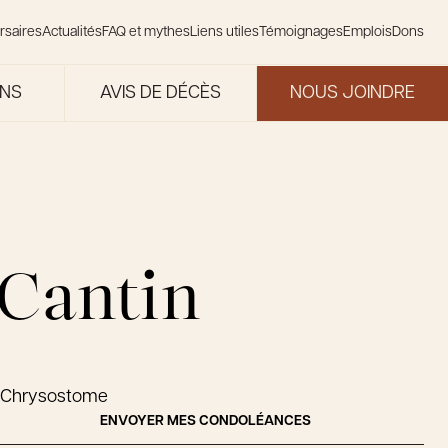
rsaires
Actualités
FAQ et mythes
Liens utiles
Témoignages
Emplois
Dons
ONS
AVIS DE DÉCÈS
NOUS JOINDRE
 Cantin
n-Chrysostome
ENVOYER MES CONDOLÉANCES