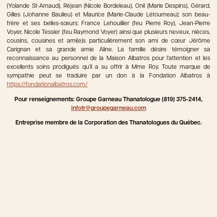
(Yolande St-Arnaud), Réjean (Nicole Bordeleau), Onil (Marie Despins), Gérard,
Gilles (Johanne Baulieu) et Maurice (Marie-Claude Létourneau); son beau-
frère et ses belles-sœurs: France Lehouillier (feu Pierre Roy), Jean-Pierre
Voyer, Nicole Tessier (feu Raymond Voyer) ainsi que plusieurs neveux, nièces,
cousins, cousines et ami(e)s particulièrement son ami de cœur Jérôme
Carignan et sa grande amie Aline. La famille désire témoigner sa
reconnaissance au personnel de la Maison Albatros pour l’attention et les
excellents soins prodigués qu’il a su offrir à Mme Roy. Toute marque de
sympathie peut se traduire par un don à la Fondation Albatros à
https://fondationalbatros.com/
Pour renseignements: Groupe Garneau Thanatologue (819) 375-2414,
infotr@groupegarneau.com
Entreprise membre de la Corporation des Thanatologues du Québec.