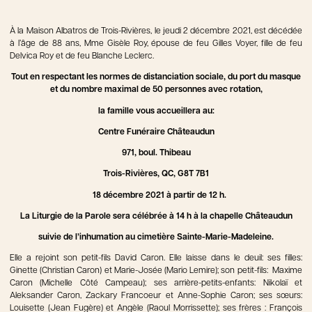
À la Maison Albatros de Trois-Rivières, le jeudi 2 décembre 2021, est décédée
à l’âge de 88 ans, Mme Gisèle Roy, épouse de feu Gilles Voyer, fille de feu
Delvica Roy et de feu Blanche Leclerc.
Tout en respectant les normes de distanciation sociale, du port du masque
et du nombre maximal de 50 personnes avec rotation,
la famille vous accueillera au:
Centre Funéraire Châteaudun
971, boul. Thibeau
Trois-Rivières, QC, G8T 7B1
18 décembre 2021 à partir de 12 h.
La Liturgie de la Parole sera célébrée
à 14 h
à la chapelle Châteaudun
suivie de l’inhumation au cimetière Sainte-Marie-Madeleine.
Elle a rejoint son petit-fils David Caron. Elle laisse dans le deuil: ses filles:
Ginette (Christian Caron) et Marie-Josée (Mario Lemire); son petit-fils: Maxime
Caron (Michelle Côté Campeau); ses arrière-petits-enfants: Nikolaï et
Aleksander Caron, Zackary Francoeur et Anne-Sophie Caron; ses sœurs:
Louisette (Jean Fugère) et Angèle (Raoul Morrissette); ses frères : François