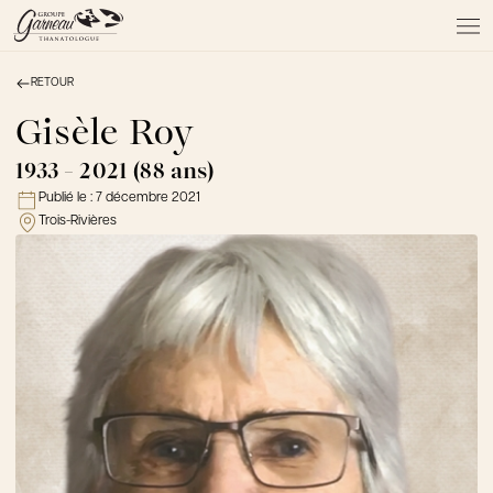
RETOUR
À PROPOS
NOS SERVICES
Gisèle Roy
NOS PRODUITS
1933 - 2021 (88 ans)
NOTRE ÉQUIPE
Publié le :
7 décembre 2021
NOS SALONS
Trois-Rivières
AVIS DE DÉCÈS
Actualités
FAQ et mythes
Liens utiles
Témoignages
Emplois
Dons