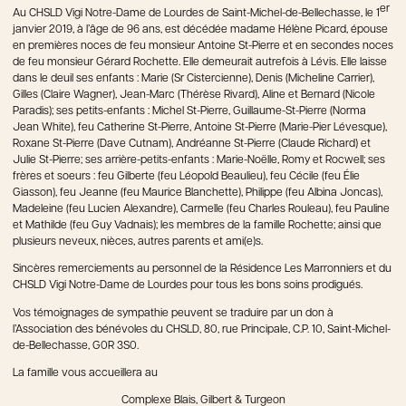
er
Au CHSLD Vigi Notre-Dame de Lourdes de Saint-Michel-de-Bellechasse, le 1
janvier 2019, à l’âge de 96 ans, est décédée madame Hélène Picard, épouse
en premières noces de feu monsieur Antoine St-Pierre et en secondes noces
de feu monsieur Gérard Rochette. Elle demeurait autrefois à Lévis. Elle laisse
dans le deuil ses enfants : Marie (Sr Cistercienne), Denis (Micheline Carrier),
Gilles (Claire Wagner), Jean-Marc (Thérèse Rivard), Aline et Bernard (Nicole
Paradis); ses petits-enfants : Michel St-Pierre, Guillaume-St-Pierre (Norma
Jean White), feu Catherine St-Pierre, Antoine St-Pierre (Marie-Pier Lévesque),
Roxane St-Pierre (Dave Cutnam), Andréanne St-Pierre (Claude Richard) et
Julie St-Pierre; ses arrière-petits-enfants : Marie-Noëlle, Romy et Rocwell; ses
frères et soeurs : feu Gilberte (feu Léopold Beaulieu), feu Cécile (feu Élie
Giasson), feu Jeanne (feu Maurice Blanchette), Philippe (feu Albina Joncas),
Madeleine (feu Lucien Alexandre), Carmelle (feu Charles Rouleau), feu Pauline
et Mathilde (feu Guy Vadnais); les membres de la famille Rochette; ainsi que
plusieurs neveux, nièces, autres parents et ami(e)s.
Sincères remerciements au personnel de la Résidence Les Marronniers et du
CHSLD Vigi Notre-Dame de Lourdes pour tous les bons soins prodigués.
Vos témoignages de sympathie peuvent se traduire par un don à
l’Association des bénévoles du CHSLD, 80, rue Principale, C.P. 10, Saint-Michel-
de-Bellechasse, G0R 3S0.
La famille vous accueillera au
Complexe Blais, Gilbert & Turgeon