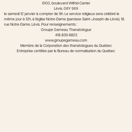
6100, boulevard Wilfrid-Carrier
Lévis, G6Y 9X9
le samedi 12 janvier à compter de 9h. Le service religieux sera célébré le
même jour à 12h, à l’église Notre-Dame (paroisse Saint-Joseph-de-Lévis), 18,
rue Notre-Dame, Lévis. Pour renseignements :
Groupe Garneau Thanatologue
418-839-8823
www.groupegarneau.com
Membre de la Corporation des thanatologues du Québec
Entreprise certifiée par le Bureau de normalisation du Québec