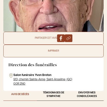
PARTAGER CET AVIS
IMPRIMER
Direction des funérailles
Salon funéraire Yvon Breton
913, chemin Sainte-Anne, Saint-Anselme, (QC)
G0R 2N0
TÉMOIGNAGES DE
ENVOYER MES
AVIS DE DÉCÈS
SYMPATHIE
CONDOLÉANCES