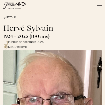
RETOUR
À PROPOS
NOS SERVICES
Hervé Sylvain
NOS PRODUITS
1924 - 2025 (100 ans)
NOTRE ÉQUIPE
Publié le :
2 décembre 2025
NOS SALONS
Saint-Anselme
AVIS DE DÉCÈS
Actualités
FAQ et mythes
Liens utiles
Témoignages
Emplois
Dons