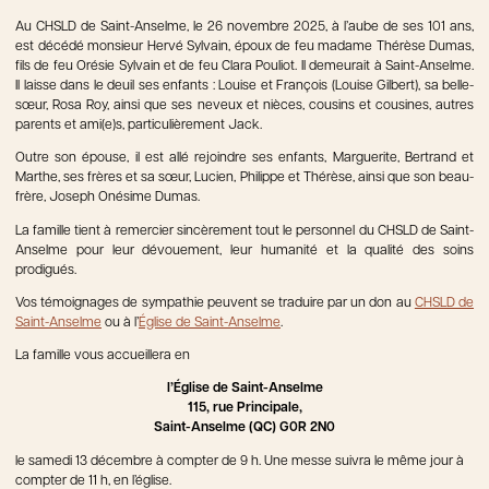
Au CHSLD de Saint-Anselme, le 26 novembre 2025, à l’aube de ses 101 ans,
est décédé monsieur Hervé Sylvain, époux de feu madame Thérèse Dumas,
fils de feu Orésie Sylvain et de feu Clara Pouliot. Il demeurait à Saint-Anselme.
Il laisse dans le deuil ses enfants : Louise et François (Louise Gilbert), sa belle-
sœur, Rosa Roy, ainsi que ses neveux et nièces, cousins et cousines, autres
parents et ami(e)s, particulièrement Jack.
Outre son épouse, il est allé rejoindre ses enfants, Marguerite, Bertrand et
Marthe, ses frères et sa sœur, Lucien, Philippe et Thérèse, ainsi que son beau-
frère, Joseph Onésime Dumas.
La famille tient à remercier sincèrement tout le personnel du CHSLD de Saint-
Anselme pour leur dévouement, leur humanité et la qualité des soins
prodigués.
Vos témoignages de sympathie peuvent se traduire par un don au
CHSLD de
Saint-Anselme
ou à l’
Église de Saint-Anselme
.
La famille vous accueillera en
l’Église de Saint-Anselme
115, rue Principale,
Saint-Anselme (QC) G0R 2N0
le samedi 13 décembre à compter de 9 h. Une messe suivra le même jour à
compter de 11 h, en l’église.