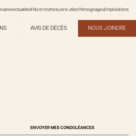
rsaires
Actualités
FAQ et mythes
Liens utiles
Témoignages
Emplois
Dons
ONS
AVIS DE DÉCÈS
NOUS JOINDRE
ENVOYER MES CONDOLÉANCES