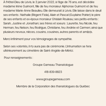
À l'Hôtel-Dieu de Lévis, le 3 janvier 2022, à l'âge de 76 ans, est décédée
madame Irène Guimont, fille de feu monsieur Alphonse Guimont et de feu
madame Marie-Anne Beaulieu. Elle demeurait à Lévis. Elle laisse dans le deuil
ses enfants : Nathalie (Régent Fiola), Alain et Pascal (Guylaine Poirier); le père
de ses enfants et ex-époux monsieur Ghislain Rouleau; ses petits-enfants :
Sarah, Justine et Jonathan; ses frères et soeurs : Laurette, feu Nicole, feu
Herman, feu Nelson, feu Rodrigue, Christiane, feu Andrée et Carmen; ainsi que
plusieurs neveux, nièces, cousins, cousines, autres parents et ami(e)s.
Merci infiniment pour vos témoignages de sympathie.
Selon ses volontés, il n'y aura pas de cérémonie. L'inhumation se fera
ultérieurement au cimetière de Saint-Angèle-de-Mérici.
Pour renseignements :
Groupe Garneau Thanatologue
418-839-8823
www.groupegarneau.com
Membre de la Corporation des thanatologues du Québec