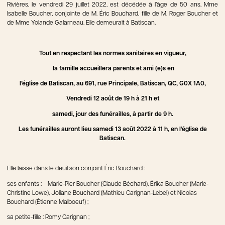
Rivières, le vendredi 29 juillet 2022, est décédée à l’âge de 50 ans, Mme
Isabelle Boucher, conjointe de M. Éric Bouchard, fille de M. Roger Boucher et
de Mme Yolande Galarneau. Elle demeurait à Batiscan.
Tout en respectant les normes sanitaires en vigueur,
la famille accueillera parents et ami (e)s en
l’église de Batiscan, au 691, rue Principale, Batiscan, QC, G0X 1A0,
Vendredi 12 août de 19 h à 21 h et
samedi, jour des funérailles, à partir de 9 h.
Les funérailles auront lieu samedi 13 août 2022 à 11 h, en l’église de
Batiscan.
Elle laisse dans le deuil son conjoint Éric Bouchard :
ses enfants : Marie-Pier Boucher (Claude Béchard), Érika Boucher (Marie-
Christine Lowe), Joliane Bouchard (Mathieu Carignan-Lebel) et Nicolas
Bouchard (Étienne Malboeuf) ;
sa petite-fille : Romy Carignan ;