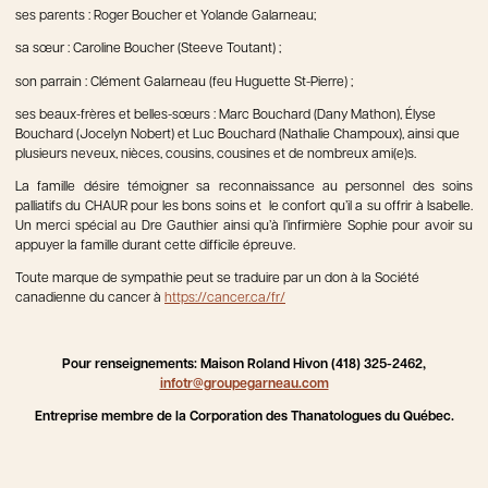
ses parents : Roger Boucher et Yolande Galarneau;
sa sœur : Caroline Boucher (Steeve Toutant) ;
son parrain : Clément Galarneau (feu Huguette St-Pierre) ;
ses beaux-frères et belles-sœurs : Marc Bouchard (Dany Mathon), Élyse
Bouchard (Jocelyn Nobert) et Luc Bouchard (Nathalie Champoux), ainsi que
plusieurs neveux, nièces, cousins, cousines et de nombreux ami(e)s.
La famille désire témoigner sa reconnaissance au personnel des soins
palliatifs du CHAUR pour les bons soins et le confort qu’il a su offrir à Isabelle.
Un merci spécial au Dre Gauthier ainsi qu’à l’infirmière Sophie pour avoir su
appuyer la famille durant cette difficile épreuve.
Toute marque de sympathie peut se traduire par un don à la Société
canadienne du cancer à
https://cancer.ca/fr/
Pour renseignements: Maison Roland Hivon (418) 325-2462,
infotr@groupegarneau.com
Entreprise membre de la Corporation des Thanatologues du Québec.