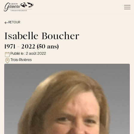
RETOUR
À PROPOS
NOS SERVICES
Isabelle Boucher
NOS PRODUITS
1971 - 2022 (50 ans)
NOTRE ÉQUIPE
Publié le :
2 août 2022
NOS SALONS
Trois-Rivières
AVIS DE DÉCÈS
Actualités
FAQ et mythes
Liens utiles
Témoignages
Emplois
Dons