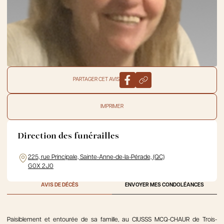
PARTAGER CET AVIS
IMPRIMER
Direction des funérailles
225, rue Principale, Sainte-Anne-de-la-Pérade, (QC)
G0X 2J0
AVIS DE DÉCÈS
ENVOYER MES CONDOLÉANCES
Paisiblement et entourée de sa famille, au CIUSSS MCQ-CHAUR de Trois-