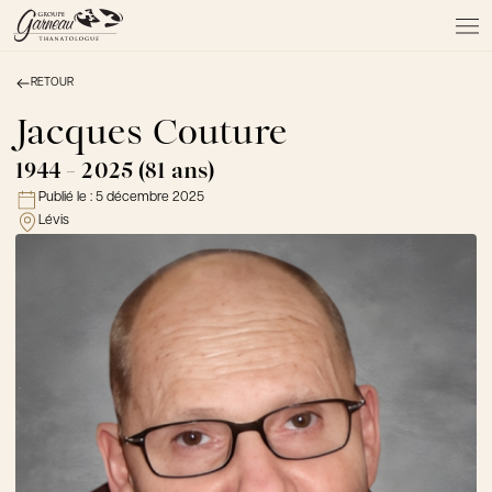
RETOUR
À PROPOS
NOS SERVICES
Jacques Couture
NOS PRODUITS
1944 - 2025 (81 ans)
NOTRE ÉQUIPE
Publié le :
5 décembre 2025
NOS SALONS
Lévis
AVIS DE DÉCÈS
Actualités
FAQ et mythes
Liens utiles
Témoignages
Emplois
Dons