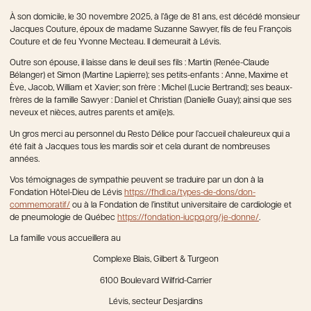
À son domicile, le 30 novembre 2025, à l’âge de 81 ans, est décédé monsieur
Jacques Couture, époux de madame Suzanne Sawyer, fils de feu François
Couture et de feu Yvonne Mecteau. Il demeurait à Lévis.
Outre son épouse, il laisse dans le deuil ses fils : Martin (Renée-Claude
Bélanger) et Simon (Martine Lapierre); ses petits-enfants : Anne, Maxime et
Ève, Jacob, William et Xavier; son frère : Michel (Lucie Bertrand); ses beaux-
frères de la famille Sawyer : Daniel et Christian (Danielle Guay); ainsi que ses
neveux et nièces, autres parents et ami(e)s.
Un gros merci au personnel du Resto Délice pour l’accueil chaleureux qui a
été fait à Jacques tous les mardis soir et cela durant de nombreuses
années.
Vos témoignages de sympathie peuvent se traduire par un don à la
Fondation Hôtel-Dieu de Lévis
https://fhdl.ca/types-de-dons/don-
commemoratif/
ou à la Fondation de l’institut universitaire de cardiologie et
de pneumologie de Québec
https://fondation-iucpq.org/je-donne/
.
La famille vous accueillera au
Complexe Blais, Gilbert & Turgeon
6100 Boulevard Wilfrid-Carrier
Lévis, secteur Desjardins