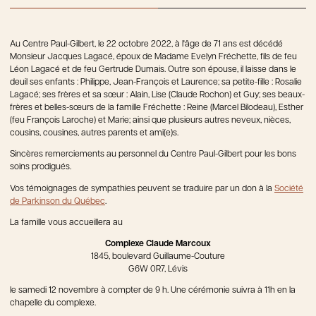
Au Centre Paul-Gilbert, le 22 octobre 2022, à l'âge de 71 ans est décédé
Monsieur Jacques Lagacé, époux de Madame Evelyn Fréchette, fils de feu
Léon Lagacé et de feu Gertrude Dumais. Outre son épouse, il laisse dans le
deuil ses enfants : Philippe, Jean-François et Laurence; sa petite-fille : Rosalie
Lagacé; ses frères et sa sœur : Alain, Lise (Claude Rochon) et Guy; ses beaux-
frères et belles-sœurs de la famille Fréchette : Reine (Marcel Bilodeau), Esther
(feu François Laroche) et Marie; ainsi que plusieurs autres neveux, nièces,
cousins, cousines, autres parents et ami(e)s.
Sincères remerciements au personnel du Centre Paul-Gilbert pour les bons
soins prodigués.
Vos témoignages de sympathies peuvent se traduire par un don à la
Société
de Parkinson du Québec
.
La famille vous accueillera au
Complexe Claude Marcoux
1845, boulevard Guillaume-Couture
G6W 0R7, Lévis
le samedi 12 novembre à compter de 9 h. Une cérémonie suivra à 11h en la
chapelle du complexe.