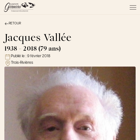
RETOUR
À PROPOS
NOS SERVICES
Jacques Vallée
NOS PRODUITS
1938 - 2018 (79 ans)
NOTRE ÉQUIPE
Publié le :
9 février 2018
NOS SALONS
Trois-Rivières
AVIS DE DÉCÈS
Actualités
FAQ et mythes
Liens utiles
Témoignages
Emplois
Dons