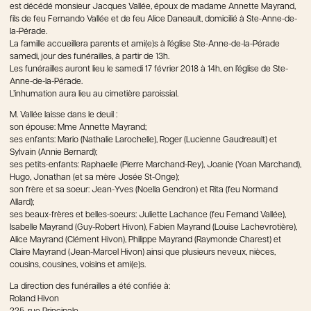
est décédé monsieur Jacques Vallée, époux de madame Annette Mayrand,
fils de feu Fernando Vallée et de feu Alice Daneault, domicilié à Ste-Anne-de-
la-Pérade.
La famille accueillera parents et ami(e)s à l’église Ste-Anne-de-la-Pérade
samedi, jour des funérailles, à partir de 13h.
Les funérailles auront lieu le samedi 17 février 2018 à 14h, en l’église de Ste-
Anne-de-la-Pérade.
L’inhumation aura lieu au cimetière paroissial.
M. Vallée laisse dans le deuil :
son épouse: Mme Annette Mayrand;
ses enfants: Mario (Nathalie Larochelle), Roger (Lucienne Gaudreault) et
Sylvain (Annie Bernard);
ses petits-enfants: Raphaelle (Pierre Marchand-Rey), Joanie (Yoan Marchand),
Hugo, Jonathan (et sa mère Josée St-Onge);
son frère et sa soeur: Jean-Yves (Noella Gendron) et Rita (feu Normand
Allard);
ses beaux-frères et belles-soeurs: Juliette Lachance (feu Fernand Vallée),
Isabelle Mayrand (Guy-Robert Hivon), Fabien Mayrand (Louise Lachevrotière),
Alice Mayrand (Clément Hivon), Philippe Mayrand (Raymonde Charest) et
Claire Mayrand (Jean-Marcel Hivon) ainsi que plusieurs neveux, nièces,
cousins, cousines, voisins et ami(e)s.
La direction des funérailles a été confiée à:
Roland Hivon