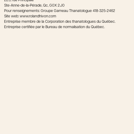
225, rue Principale
Ste-Anne-de-la-Pérade, Qc, G0X 2J0
Pour renseignements: Groupe Garneau Thanatologue 418-325-2462
Site web: www.rolandhivon.com
Entreprise membre de la Corporation des thanatologues du Québec.
Entreprise certifiée par le Bureau de normalisation du Québec.