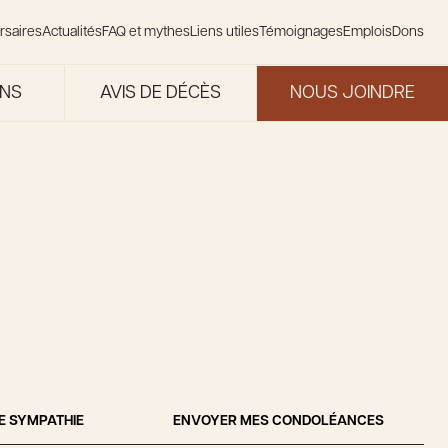
rsaires
Actualités
FAQ et mythes
Liens utiles
Témoignages
Emplois
Dons
ONS
AVIS DE DÉCÈS
NOUS JOINDRE
E SYMPATHIE
ENVOYER MES CONDOLÉANCES