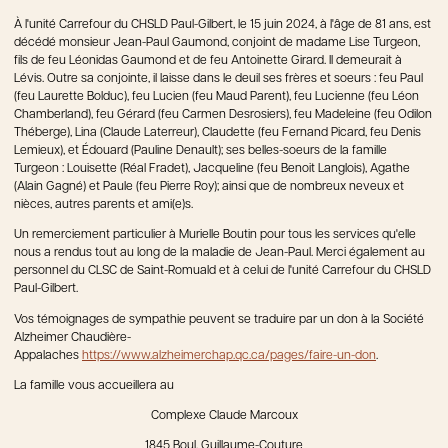
À l'unité Carrefour du CHSLD Paul-Gilbert, le 15 juin 2024, à l'âge de 81 ans, est
décédé monsieur Jean-Paul Gaumond, conjoint de madame Lise Turgeon,
fils de feu Léonidas Gaumond et de feu Antoinette Girard. Il demeurait à
Lévis. Outre sa conjointe, il laisse dans le deuil ses frères et soeurs : feu Paul
(feu Laurette Bolduc), feu Lucien (feu Maud Parent), feu Lucienne (feu Léon
Chamberland), feu Gérard (feu Carmen Desrosiers), feu Madeleine (feu Odilon
Théberge), Lina (Claude Laterreur), Claudette (feu Fernand Picard, feu Denis
Lemieux), et Édouard (Pauline Denault); ses belles-soeurs de la famille
Turgeon : Louisette (Réal Fradet), Jacqueline (feu Benoit Langlois), Agathe
(Alain Gagné) et Paule (feu Pierre Roy); ainsi que de nombreux neveux et
nièces, autres parents et ami(e)s.
Un remerciement particulier à Murielle Boutin pour tous les services qu'elle
nous a rendus tout au long de la maladie de Jean-Paul. Merci également au
personnel du CLSC de Saint-Romuald et à celui de l'unité Carrefour du CHSLD
Paul-Gilbert.
Vos témoignages de sympathie peuvent se traduire par un don à la Société
Alzheimer Chaudière-
Appalaches
https://www.alzheimerchap.qc.ca/pages/faire-un-don
.
La famille vous accueillera au
Complexe Claude Marcoux
1845 Boul. Guillaume-Couture