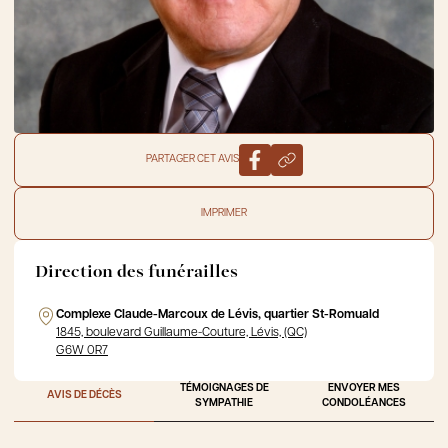
PARTAGER CET AVIS
IMPRIMER
Direction des funérailles
Complexe Claude-Marcoux de Lévis, quartier St-Romuald
1845, boulevard Guillaume-Couture, Lévis, (QC)
G6W 0R7
TÉMOIGNAGES DE
ENVOYER MES
AVIS DE DÉCÈS
SYMPATHIE
CONDOLÉANCES