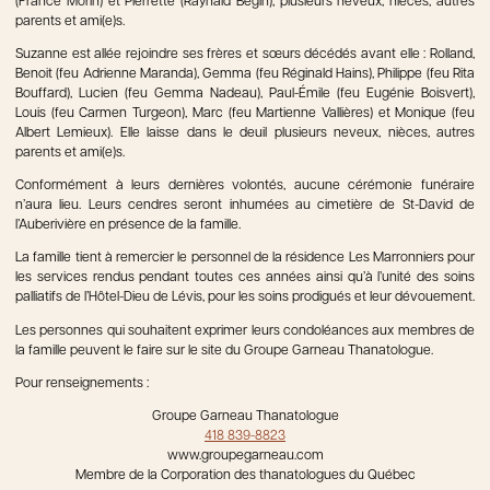
(France Morin) et Pierrette (Raynald Bégin), plusieurs neveux, nièces, autres
parents et ami(e)s.
Suzanne est allée rejoindre ses frères et sœurs décédés avant elle : Rolland,
Benoit (feu Adrienne Maranda), Gemma (feu Réginald Hains), Philippe (feu Rita
Bouffard), Lucien (feu Gemma Nadeau), Paul-Émile (feu Eugénie Boisvert),
Louis (feu Carmen Turgeon), Marc (feu Martienne Vallières) et Monique (feu
Albert Lemieux). Elle laisse dans le deuil plusieurs neveux, nièces, autres
parents et ami(e)s.
Conformément à leurs dernières volontés, aucune cérémonie funéraire
n’aura lieu. Leurs cendres seront inhumées au cimetière de St-David de
l’Auberivière en présence de la famille.
La famille tient à remercier le personnel de la résidence Les Marronniers pour
les services rendus pendant toutes ces années ainsi qu’à l’unité des soins
palliatifs de l’Hôtel-Dieu de Lévis, pour les soins prodigués et leur dévouement.
Les personnes qui souhaitent exprimer leurs condoléances aux membres de
la famille peuvent le faire sur le site du Groupe Garneau Thanatologue.
Pour renseignements :
Groupe Garneau Thanatologue
418 839-8823
www.groupegarneau.com
Membre de la Corporation des thanatologues du Québec