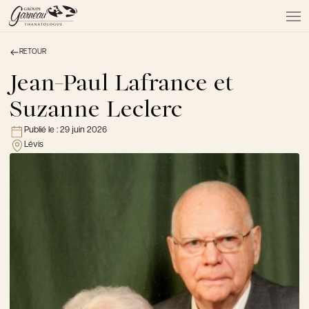
RETOUR
À PROPOS
NOS SERVICES
Jean-Paul Lafrance et
NOS PRODUITS
Suzanne Leclerc
NOTRE ÉQUIPE
NOS SALONS
Publié le :
29 juin 2026
Lévis
AVIS DE DÉCÈS
Actualités
FAQ et mythes
Liens utiles
Témoignages
Emplois
Dons