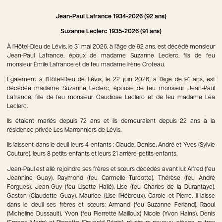
Jean-Paul Lafrance 1934-2026 (92 ans)
Suzanne Leclerc 1935-2026 (91 ans)
À l’Hôtel-Dieu de Lévis, le 31 mai 2026, à l’âge de 92 ans, est décédé monsieur
Jean-Paul Lafrance, époux de madame Suzanne Leclerc, fils de feu
monsieur Émile Lafrance et de feu madame Irène Croteau.
Également à l’Hôtel-Dieu de Lévis, le 22 juin 2026, à l’âge de 91 ans, est
décédée madame Suzanne Leclerc, épouse de feu monsieur Jean-Paul
Lafrance, fille de feu monsieur Gaudiose Leclerc et de feu madame Léa
Leclerc.
Ils étaient mariés depuis 72 ans et ils demeuraient depuis 22 ans à la
résidence privée Les Marronniers de Lévis.
Ils laissent dans le deuil leurs 4 enfants : Claude, Denise, André et Yves (Sylvie
Couture), leurs 8 petits-enfants et leurs 21 arrière-petits-enfants.
Jean-Paul est allé rejoindre ses frères et sœurs décédés avant lui: Alfred (feu
Jeannine Guay), Raymond (feu Carmelle Turcotte), Thérèse (feu André
Forgues), Jean-Guy (feu Lisette Hallé), Lise (feu Charles de la Durantaye),
Gaston (Claudette Guay), Maurice (Lise l’Hébreux), Carole et Pierre. Il laisse
dans le deuil ses frères et sœurs: Armand (feu Suzanne Ferland), Raoul
(Micheline Dussault), Yvon (feu Pierrette Mailloux) Nicole (Yvon Hains), Denis