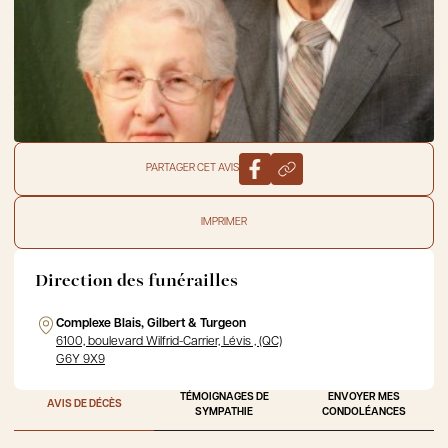
PARTAGER CET AVIS
IMPRIMER
Direction des funérailles
Complexe Blais, Gilbert & Turgeon
6100, boulevard Wilfrid-Carrier, Lévis , (QC)
G6Y 9X9
TÉMOIGNAGES DE
ENVOYER MES
AVIS DE DÉCÈS
SYMPATHIE
CONDOLÉANCES