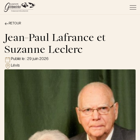
RETOUR
À PROPOS
NOS SERVICES
Jean-Paul Lafrance et
NOS PRODUITS
Suzanne Leclerc
NOTRE ÉQUIPE
NOS SALONS
Publié le :
29 juin 2026
Lévis
AVIS DE DÉCÈS
Actualités
FAQ et mythes
Liens utiles
Témoignages
Emplois
Dons