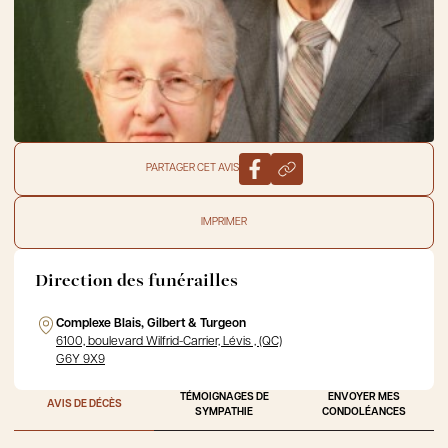
PARTAGER CET AVIS
IMPRIMER
Direction des funérailles
Complexe Blais, Gilbert & Turgeon
6100, boulevard Wilfrid-Carrier, Lévis , (QC)
G6Y 9X9
TÉMOIGNAGES DE
ENVOYER MES
AVIS DE DÉCÈS
SYMPATHIE
CONDOLÉANCES