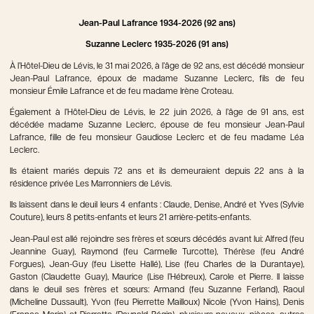
Jean-Paul Lafrance 1934-2026 (92 ans)
Suzanne Leclerc 1935-2026 (91 ans)
À l’Hôtel-Dieu de Lévis, le 31 mai 2026, à l’âge de 92 ans, est décédé monsieur
Jean-Paul Lafrance, époux de madame Suzanne Leclerc, fils de feu
monsieur Émile Lafrance et de feu madame Irène Croteau.
Également à l’Hôtel-Dieu de Lévis, le 22 juin 2026, à l’âge de 91 ans, est
décédée madame Suzanne Leclerc, épouse de feu monsieur Jean-Paul
Lafrance, fille de feu monsieur Gaudiose Leclerc et de feu madame Léa
Leclerc.
Ils étaient mariés depuis 72 ans et ils demeuraient depuis 22 ans à la
résidence privée Les Marronniers de Lévis.
Ils laissent dans le deuil leurs 4 enfants : Claude, Denise, André et Yves (Sylvie
Couture), leurs 8 petits-enfants et leurs 21 arrière-petits-enfants.
Jean-Paul est allé rejoindre ses frères et sœurs décédés avant lui: Alfred (feu
Jeannine Guay), Raymond (feu Carmelle Turcotte), Thérèse (feu André
Forgues), Jean-Guy (feu Lisette Hallé), Lise (feu Charles de la Durantaye),
Gaston (Claudette Guay), Maurice (Lise l’Hébreux), Carole et Pierre. Il laisse
dans le deuil ses frères et sœurs: Armand (feu Suzanne Ferland), Raoul
(Micheline Dussault), Yvon (feu Pierrette Mailloux) Nicole (Yvon Hains), Denis