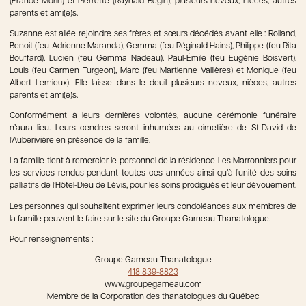
(France Morin) et Pierrette (Raynald Bégin), plusieurs neveux, nièces, autres
parents et ami(e)s.
Suzanne est allée rejoindre ses frères et sœurs décédés avant elle : Rolland,
Benoit (feu Adrienne Maranda), Gemma (feu Réginald Hains), Philippe (feu Rita
Bouffard), Lucien (feu Gemma Nadeau), Paul-Émile (feu Eugénie Boisvert),
Louis (feu Carmen Turgeon), Marc (feu Martienne Vallières) et Monique (feu
Albert Lemieux). Elle laisse dans le deuil plusieurs neveux, nièces, autres
parents et ami(e)s.
Conformément à leurs dernières volontés, aucune cérémonie funéraire
n’aura lieu. Leurs cendres seront inhumées au cimetière de St-David de
l’Auberivière en présence de la famille.
La famille tient à remercier le personnel de la résidence Les Marronniers pour
les services rendus pendant toutes ces années ainsi qu’à l’unité des soins
palliatifs de l’Hôtel-Dieu de Lévis, pour les soins prodigués et leur dévouement.
Les personnes qui souhaitent exprimer leurs condoléances aux membres de
la famille peuvent le faire sur le site du Groupe Garneau Thanatologue.
Pour renseignements :
Groupe Garneau Thanatologue
418 839-8823
www.groupegarneau.com
Membre de la Corporation des thanatologues du Québec