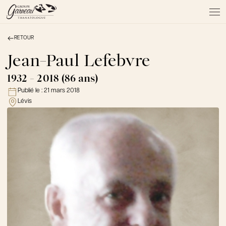
RETOUR
À PROPOS
NOS SERVICES
Jean-Paul Lefebvre
NOS PRODUITS
1932 - 2018 (86 ans)
NOTRE ÉQUIPE
Publié le :
21 mars 2018
NOS SALONS
Lévis
AVIS DE DÉCÈS
Actualités
FAQ et mythes
Liens utiles
Témoignages
Emplois
Dons