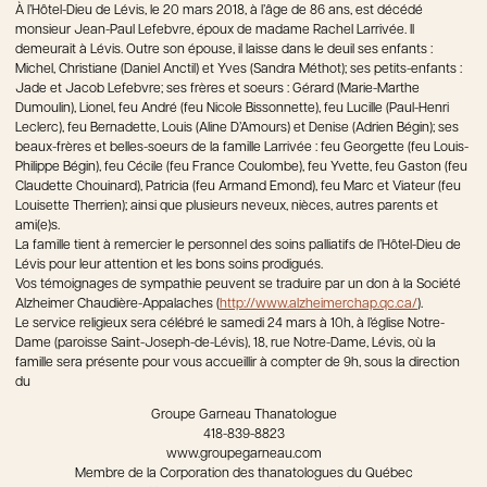
À l’Hôtel-Dieu de Lévis, le 20 mars 2018, à l’âge de 86 ans, est décédé
monsieur Jean-Paul Lefebvre, époux de madame Rachel Larrivée. Il
demeurait à Lévis. Outre son épouse, il laisse dans le deuil ses enfants :
Michel, Christiane (Daniel Anctil) et Yves (Sandra Méthot); ses petits-enfants :
Jade et Jacob Lefebvre; ses frères et soeurs : Gérard (Marie-Marthe
Dumoulin), Lionel, feu André (feu Nicole Bissonnette), feu Lucille (Paul-Henri
Leclerc), feu Bernadette, Louis (Aline D’Amours) et Denise (Adrien Bégin); ses
beaux-frères et belles-soeurs de la famille Larrivée : feu Georgette (feu Louis-
Philippe Bégin), feu Cécile (feu France Coulombe), feu Yvette, feu Gaston (feu
Claudette Chouinard), Patricia (feu Armand Emond), feu Marc et Viateur (feu
Louisette Therrien); ainsi que plusieurs neveux, nièces, autres parents et
ami(e)s.
La famille tient à remercier le personnel des soins palliatifs de l’Hôtel-Dieu de
Lévis pour leur attention et les bons soins prodigués.
Vos témoignages de sympathie peuvent se traduire par un don à la Société
Alzheimer Chaudière-Appalaches (
http://www.alzheimerchap.qc.ca/
).
Le service religieux sera célébré le samedi 24 mars à 10h, à l’église Notre-
Dame (paroisse Saint-Joseph-de-Lévis), 18, rue Notre-Dame, Lévis, où la
famille sera présente pour vous accueillir à compter de 9h, sous la direction
du
Groupe Garneau Thanatologue
418-839-8823
www.groupegarneau.com
Membre de la Corporation des thanatologues du Québec