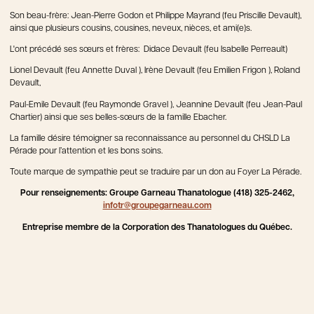
Son beau-frère: Jean-Pierre Godon et Philippe Mayrand (feu Priscille Devault),
ainsi que plusieurs cousins, cousines, neveux, nièces, et ami(e)s.
L'ont précédé ses sœurs et frères: Didace Devault (feu Isabelle Perreault)
Lionel Devault (feu Annette Duval ), Irène Devault (feu Emilien Frigon ), Roland
Devault,
Paul-Emile Devault (feu Raymonde Gravel ), Jeannine Devault (feu Jean-Paul
Chartier) ainsi que ses belles-sœurs de la famille Ebacher.
La famille désire témoigner sa reconnaissance au personnel du CHSLD La
Pérade pour l’attention et les bons soins.
Toute marque de sympathie peut se traduire par un don au Foyer La Pérade.
Pour renseignements: Groupe Garneau Thanatologue (418) 325-2462,
infotr@groupegarneau.com
Entreprise membre de la Corporation des Thanatologues du Québec.