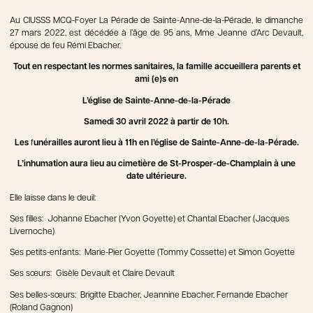
Au CIUSSS MCQ-Foyer La Pérade de Sainte-Anne-de-la-Pérade, le dimanche
27 mars 2022, est décédée à l’âge de 95 ans, Mme Jeanne d’Arc Devault,
épouse de feu Rémi Ebacher.
Tout en respectant les normes sanitaires, la famille accueillera parents et
ami (e)s en
L’église de Sainte-Anne-de-la-Pérade
Samedi 30 avril 2022
à partir de 10h.
Les
f
unérailles auront lieu
à 11h
en l’église de Sainte-Anne-de-la-Pérade.
L’inhumation aura lieu au cimetière de St-Prosper-de-Champlain à une
date ultérieure.
Elle laisse dans le deuil:
Ses filles: Johanne Ebacher (Yvon Goyette) et Chantal Ebacher (Jacques
Livernoche)
Ses petits-enfants: Marie-Pier Goyette (Tommy Cossette) et Simon Goyette
Ses sœurs: Gisèle Devault et Claire Devault
Ses belles-sœurs: Brigitte Ebacher, Jeannine Ebacher, Fernande Ebacher
(Roland Gagnon)