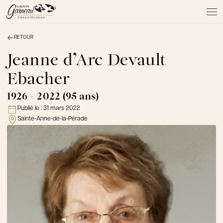
RETOUR
À PROPOS
NOS SERVICES
Jeanne d’Arc Devault
NOS PRODUITS
Ebacher
NOTRE ÉQUIPE
NOS SALONS
1926 - 2022 (95 ans)
AVIS DE DÉCÈS
Publié le :
31 mars 2022
Sainte-Anne-de-la-Pérade
Actualités
FAQ et mythes
Liens utiles
Témoignages
Emplois
Dons