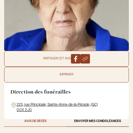
PARTAGER CET AVIS
IMPRIMER
Direction des funérailles
225, rue Principale, Sainte-Anne-de-la-Pérade, (QC)
G0X 2J0
AVIS DE DÉCÈS
ENVOYER MES CONDOLÉANCES