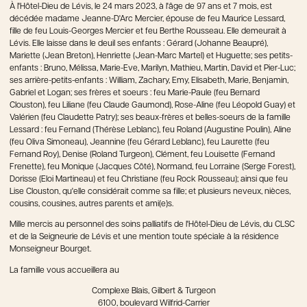
À l'Hôtel-Dieu de Lévis, le 24 mars 2023, à l'âge de 97 ans et 7 mois, est
décédée madame Jeanne-D'Arc Mercier, épouse de feu Maurice Lessard,
fille de feu Louis-Georges Mercier et feu Berthe Rousseau. Elle demeurait à
Lévis. Elle laisse dans le deuil ses enfants : Gérard (Johanne Beaupré),
Mariette (Jean Breton), Henriette (Jean-Marc Martel) et Huguette; ses petits-
enfants : Bruno, Mélissa, Marie-Eve, Marilyn, Mathieu, Martin, David et Pier-Luc;
ses arrière-petits-enfants : William, Zachary, Emy, Elisabeth, Marie, Benjamin,
Gabriel et Logan; ses frères et soeurs : feu Marie-Paule (feu Bernard
Clouston), feu Liliane (feu Claude Gaumond), Rose-Aline (feu Léopold Guay) et
Valérien (feu Claudette Patry); ses beaux-frères et belles-soeurs de la famille
Lessard : feu Fernand (Thérèse Leblanc), feu Roland (Augustine Poulin), Aline
(feu Oliva Simoneau), Jeannine (feu Gérard Leblanc), feu Laurette (feu
Fernand Roy), Denise (Roland Turgeon), Clément, feu Louisette (Fernand
Frenette), feu Monique (Jacques Côté), Normand, feu Lorraine (Serge Forest),
Dorisse (Eloi Martineau) et feu Christiane (feu Rock Rousseau); ainsi que feu
Lise Clouston, qu'elle considérait comme sa fille; et plusieurs neveux, nièces,
cousins, cousines, autres parents et ami(e)s.
Mille mercis au personnel des soins palliatifs de l'Hôtel-Dieu de Lévis, du CLSC
et de la Seigneurie de Lévis et une mention toute spéciale à la résidence
Monseigneur Bourget.
La famille vous accueillera au
Complexe Blais, Gilbert & Turgeon
6100, boulevard Wilfrid-Carrier