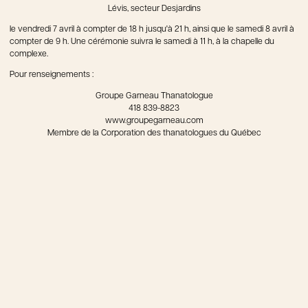
Lévis, secteur Desjardins
le vendredi 7 avril à compter de 18 h jusqu'à 21 h, ainsi que le samedi 8 avril à
compter de 9 h. Une cérémonie suivra le samedi à 11 h, à la chapelle du
complexe.
Pour renseignements :
Groupe Garneau Thanatologue
418 839-8823
www.groupegarneau.com
Membre de la Corporation des thanatologues du Québec