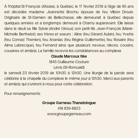
À l’hôpital St-François d’Assise, à Québec, le 17 février 2019 à l’âge de 95 ans
est décédée madame Jeannette Brochu épouse de feu Vilbon Drouin.
Originaire de St-Damien de Bellechasse, elle demeurait à Québec depuis
quelques années et a longtemps demeuré à Charny auparavant. Elle laisse
dans le deuil sa fille Sylvie (André Giroux); son petit-fils Jean-François (Marie-
Michelle Berthelot); ses frères et soeurs : Aline (feu Gérard Aubin), feu Yvette
(feu Conrad Therrien), feu Ananias (feu Régina Guillemette), feu Rosaire (feu
Alma Labrecque), feu Fernand ainsi que plusieurs neveux, nièces, cousins,
cousines et ami(e)s. La famille recevra les condoléances au complexe
Claude Marcoux ltée
1845 Guillaume-Couture
Lévis (St-Romuald)
le samedi 23 février 2019 de 10h30 à 12h30. Une liturgie de la parole sera
célébrée à la chapelle du complexe le même jour à 12h30. Merci aux parents
et ami(e)s qui s’uniront à nous pour cette célébration.
Pour renseignements
Groupe Garneau Thanatologue
418 839-8823
www.groupegarneau.com