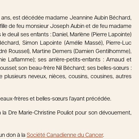
es 94 ans, est décédée madame Jeannine Aubin Béchard,
 fille de feu monsieur Joseph Aubin et de feu madame
 le deuil ses enfants : Daniel, Marlène (Pierre Lapointe)
n Béchard, Simon Lapointe (Amélie Massé), Pierre-Luc
ndré Roussel), Martine Demers (Damien Gentilhomme),
ie Laflamme); ses arrière-petits-enfants : Arnaud et
 Roussel; son beau-frère Nil Béchard; ses belles-sœurs :
 plusieurs neveux, nièces, cousins, cousines, autres
 beaux-frères et belles-sœurs l’ayant précédée.
à la Dre Marie-Christine Pouliot pour son dévouement,
un don à la
Société Canadienne du Cancer
.