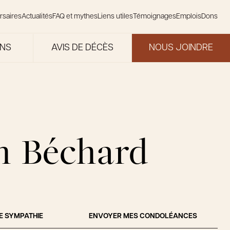
rsaires
Actualités
FAQ et mythes
Liens utiles
Témoignages
Emplois
Dons
ONS
AVIS DE DÉCÈS
NOUS JOINDRE
n Béchard
E SYMPATHIE
ENVOYER MES CONDOLÉANCES