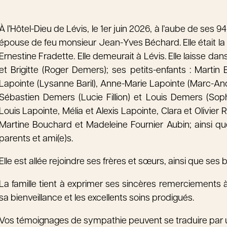
À l’Hôtel-Dieu de Lévis, le 1er juin 2026, à l’aube de s
épouse de feu monsieur Jean-Yves Béchard. Elle était la
Ernestine Fradette. Elle demeurait à Lévis. Elle laisse dans
et Brigitte (Roger Demers); ses petits-enfants : Marti
Lapointe (Lysanne Baril), Anne-Marie Lapointe (Marc-A
Sébastien Demers (Lucie Fillion) et Louis Demers (Soph
Louis Lapointe, Mélia et Alexis Lapointe, Clara et Olivier
Martine Bouchard et Madeleine Fournier Aubin; ainsi que
parents et ami(e)s.
Elle est allée rejoindre ses frères et sœurs, ainsi que ses
La famille tient à exprimer ses sincères remerciements 
sa bienveillance et les excellents soins prodigués.
Vos témoignages de sympathie peuvent se traduire par 