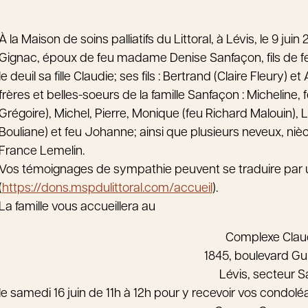
À la Maison de soins palliatifs du Littoral, à Lévis, le 9 j
Gignac, époux de feu madame Denise Sanfaçon, fils de feu 
le deuil sa fille Claudie; ses fils : Bertrand (Claire Fleury) 
frères et belles-soeurs de la famille Sanfaçon : Micheline
Grégoire), Michel, Pierre, Monique (feu Richard Malouin), 
Bouliane) et feu Johanne; ainsi que plusieurs neveux, niè
France Lemelin.
Vos témoignages de sympathie peuvent se traduire par un d
(
https://dons.mspdulittoral.com/accueil
).
La famille vous accueillera au
Complexe Cla
1845, boulevard Gu
Lévis, secteur 
le samedi 16 juin de 11h à 12h pour y recevoir vos condo