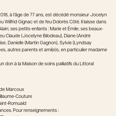
uin 2018, à l’âge de 77 ans, est décédé monsieur Jocelyn
Wilfrid Gignac et de feu Dolorès Côté. Il laisse dans
et Alain; ses petits-enfants : Marie et Émile; ses beaux-
, feu Claude (Jocelyne Bilodeau), Diane (André
Lise, Danielle (Martin Gagnon), Sylvie (Lyndsay
ces, autres parents et ami(e)s, en particulier madame
on à la Maison de soins palliatifs du Littoral
ude Marcoux
illaume-Couture
Saint-Romuald
léances. Pour renseignements :