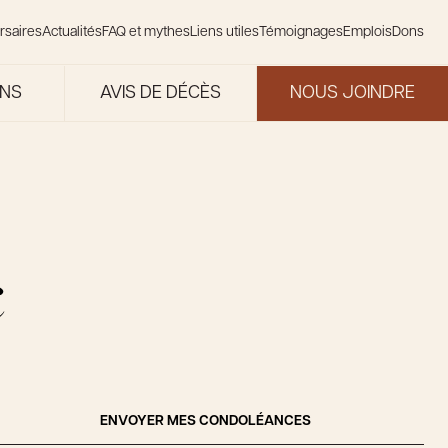
rsaires
Actualités
FAQ et mythes
Liens utiles
Témoignages
Emplois
Dons
ONS
AVIS DE DÉCÈS
NOUS JOINDRE
c
ENVOYER MES CONDOLÉANCES