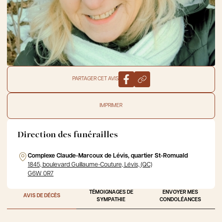
PARTAGER CET AVIS
IMPRIMER
Direction des funérailles
Complexe Claude-Marcoux de Lévis, quartier St-Romuald
1845, boulevard Guillaume-Couture, Lévis, (QC)
G6W 0R7
TÉMOIGNAGES DE
ENVOYER MES
AVIS DE DÉCÈS
SYMPATHIE
CONDOLÉANCES