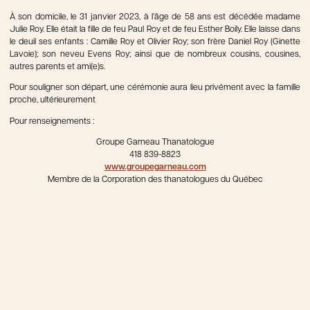
À son domicile, le 31 janvier 2023, à l’âge de 58 ans est décédée madame
Julie Roy. Elle était la fille de feu Paul Roy et de feu Esther Boily. Elle laisse dans
le deuil ses enfants : Camille Roy et Olivier Roy; son frère Daniel Roy (Ginette
Lavoie); son neveu Evens Roy; ainsi que de nombreux cousins, cousines,
autres parents et ami(e)s.
Pour souligner son départ, une cérémonie aura lieu privément avec la famille
proche, ultérieurement
Pour renseignements :
Groupe Garneau Thanatologue
418 839-8823
www.groupegarneau.com
Membre de la Corporation des thanatologues du Québec