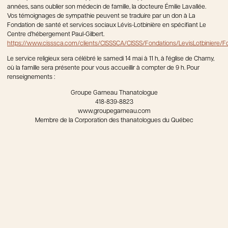
années, sans oublier son médecin de famille, la docteure Émilie Lavallée.
Vos témoignages de sympathie peuvent se traduire par un don à La
Fondation de santé et services sociaux Lévis-Lotbinière en spécifiant Le
Centre d’hébergement Paul-Gilbert.
https://www.cisssca.com/clients/CISSSCA/CISSS/Fondations/LevisLotbiniere/F
Le service religieux sera célébré le samedi 14 mai à 11 h, à l'église de Charny,
où la famille sera présente pour vous accueillir à compter de 9 h. Pour
renseignements :
Groupe Garneau Thanatologue
418-839-8823
www.groupegarneau.com
Membre de la Corporation des thanatologues du Québec