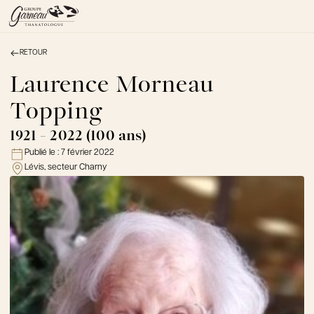
RETOUR
À PROPOS
NOS SERVICES
Laurence Morneau
NOS PRODUITS
Topping
NOTRE ÉQUIPE
NOS SALONS
1921 - 2022 (100 ans)
AVIS DE DÉCÈS
Publié le :
7 février 2022
Lévis, secteur Charny
Actualités
FAQ et mythes
Liens utiles
Témoignages
Emplois
Dons