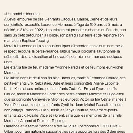
« Un modèle d’écoute »
À Lévis, entourée de ses 3 enfants Jacques, Claude, Céline et de leurs
conjoint(e)s respectifs, Laurence Morneau, à l’âge de 100 ans et 5 mois, a
décidé, le 3 février 2022, de paisiblement prendre le chemin du Paradis, non
sans un petit détour par la Floride, son paradis sur terre et de rejoindre son
mari Jean-Baptiste Topping.
Merci à Laurence qui a su nous inculquer d’importantes valeurs comme le
respect, l’écoute, la persévérance, l’altruisme, la cordialité, l’autonomie, la
débrouillardise, la discrétion et la loyauté pour n’en nommer que quelques-
unes.
Elle était la fille de feu madame Yvonne Paradis et de feu monsieur Michel
Morneau.
Elle laisse dans le deuil son fils aîné Jacques, marié à Fernande Plourde, ses
petits-enfants Erik, Sébastien, Julie et leurs conjoint(e)s Ariane Lapointe,
Karim Kesri et ses arrière-petits-enfants Zoé, Léa, Emy et Ryan, son fils
Claude, marié à Madeleine Fortier, ses petits-enfants Maxime et Hugo ainsi
que sa conjointe Geneviève Miron et leur petit Victor, sa fille Céline, mariée à
Yvon Rousseau, ses petits-enfants Cynthia, Jean-Michel, Pascalin et leurs
conjoint(e)s François-Julien Delisle et Tanya Couture, ses arrière-petits-
enfants Zack, Rosalie, Alice et Florent, ainsi que les membres de la famille
Morneau, Arcand et Drolet et Topping.
Laurence et la famille tiennent à dire MERCI au personnel du CHSLD Paul-
Gilbert pour l’animation, le support et les soins apportés lors des 3 dernières