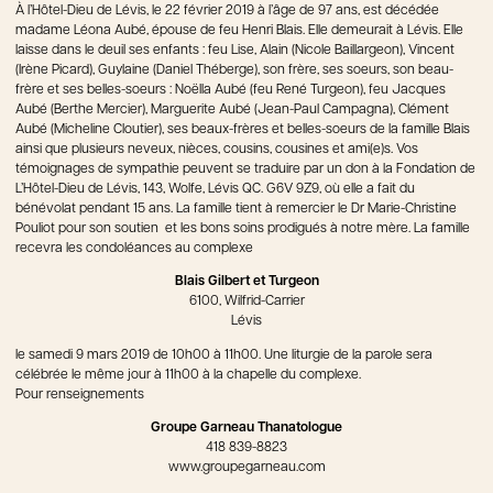
À l’Hôtel-Dieu de Lévis, le 22 février 2019 à l’âge de 97 ans, est décédée
madame Léona Aubé, épouse de feu Henri Blais. Elle demeurait à Lévis. Elle
laisse dans le deuil ses enfants : feu Lise, Alain (Nicole Baillargeon), Vincent
(Irène Picard), Guylaine (Daniel Théberge), son frère, ses soeurs, son beau-
frère et ses belles-soeurs : Noëlla Aubé (feu René Turgeon), feu Jacques
Aubé (Berthe Mercier), Marguerite Aubé (Jean-Paul Campagna), Clément
Aubé (Micheline Cloutier), ses beaux-frères et belles-soeurs de la famille Blais
ainsi que plusieurs neveux, nièces, cousins, cousines et ami(e)s. Vos
témoignages de sympathie peuvent se traduire par un don à la Fondation de
L’Hôtel-Dieu de Lévis, 143, Wolfe, Lévis QC. G6V 9Z9, où elle a fait du
bénévolat pendant 15 ans. La famille tient à remercier le Dr Marie-Christine
Pouliot pour son soutien et les bons soins prodigués à notre mère. La famille
recevra les condoléances au complexe
Blais Gilbert et Turgeon
6100, Wilfrid-Carrier
Lévis
le samedi 9 mars 2019 de 10h00 à 11h00. Une liturgie de la parole sera
célébrée le même jour à 11h00 à la chapelle du complexe.
Pour renseignements
Groupe Garneau Thanatologue
418 839-8823
www.groupegarneau.com