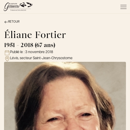
RETOUR
À PROPOS
NOS SERVICES
Éliane Fortier
NOS PRODUITS
1951 - 2018 (67 ans)
NOTRE ÉQUIPE
Publié le :
3 novembre 2018
NOS SALONS
Lévis, secteur Saint-Jean-Chrysostome
AVIS DE DÉCÈS
Actualités
FAQ et mythes
Liens utiles
Témoignages
Emplois
Dons