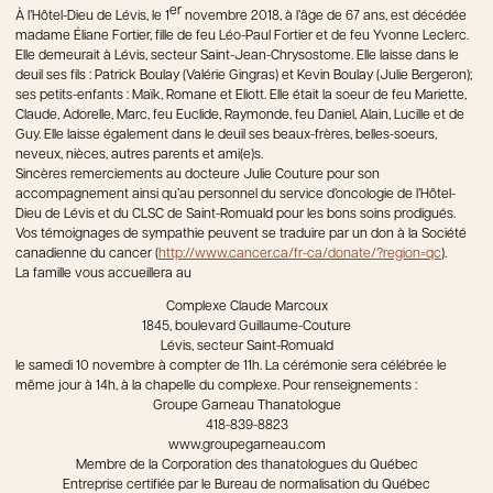
er
À l’Hôtel-Dieu de Lévis, le 1
novembre 2018, à l’âge de 67 ans, est décédée
madame Éliane Fortier, fille de feu Léo-Paul Fortier et de feu Yvonne Leclerc.
Elle demeurait à Lévis, secteur Saint-Jean-Chrysostome. Elle laisse dans le
deuil ses fils : Patrick Boulay (Valérie Gingras) et Kevin Boulay (Julie Bergeron);
ses petits-enfants : Maïk, Romane et Eliott. Elle était la soeur de feu Mariette,
Claude, Adorelle, Marc, feu Euclide, Raymonde, feu Daniel, Alain, Lucille et de
Guy. Elle laisse également dans le deuil ses beaux-frères, belles-soeurs,
neveux, nièces, autres parents et ami(e)s.
Sincères remerciements au docteure Julie Couture pour son
accompagnement ainsi qu’au personnel du service d’oncologie de l’Hôtel-
Dieu de Lévis et du CLSC de Saint-Romuald pour les bons soins prodigués.
Vos témoignages de sympathie peuvent se traduire par un don à la Société
canadienne du cancer (
http://www.cancer.ca/fr-ca/donate/?region=qc
).
La famille vous accueillera au
Complexe Claude Marcoux
1845, boulevard Guillaume-Couture
Lévis, secteur Saint-Romuald
le samedi 10 novembre à compter de 11h. La cérémonie sera célébrée le
même jour à 14h, à la chapelle du complexe. Pour renseignements :
Groupe Garneau Thanatologue
418-839-8823
www.groupegarneau.com
Membre de la Corporation des thanatologues du Québec
Entreprise certifiée par le Bureau de normalisation du Québec