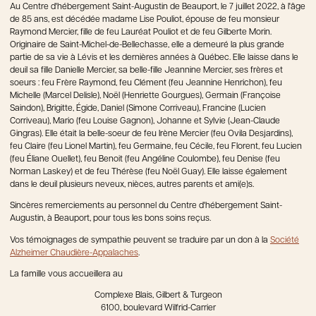
Au Centre d'hébergement Saint-Augustin de Beauport, le 7 juillet 2022, à l'âge
de 85 ans, est décédée madame Lise Pouliot, épouse de feu monsieur
Raymond Mercier, fille de feu Lauréat Pouliot et de feu Gilberte Morin.
Originaire de Saint-Michel-de-Bellechasse, elle a demeuré la plus grande
partie de sa vie à Lévis et les dernières années à Québec. Elle laisse dans le
deuil sa fille Danielle Mercier, sa belle-fille Jeannine Mercier, ses frères et
soeurs : feu Frère Raymond, feu Clément (feu Jeannine Henrichon), feu
Michelle (Marcel Delisle), Noël (Henriette Gourgues), Germain (Françoise
Saindon), Brigitte, Égide, Daniel (Simone Corriveau), Francine (Lucien
Corriveau), Mario (feu Louise Gagnon), Johanne et Sylvie (Jean-Claude
Gingras). Elle était la belle-soeur de feu Irène Mercier (feu Ovila Desjardins),
feu Claire (feu Lionel Martin), feu Germaine, feu Cécile, feu Florent, feu Lucien
(feu Éliane Ouellet), feu Benoit (feu Angéline Coulombe), feu Denise (feu
Norman Laskey) et de feu Thérèse (feu Noël Guay). Elle laisse également
dans le deuil plusieurs neveux, nièces, autres parents et ami(e)s.
Sincères remerciements au personnel du Centre d'hébergement Saint-
Augustin, à Beauport, pour tous les bons soins reçus.
Vos témoignages de sympathie peuvent se traduire par un don à la
Société
Alzheimer Chaudière-Appalaches
.
La famille vous accueillera au
Complexe Blais, Gilbert & Turgeon
6100, boulevard Wilfrid-Carrier