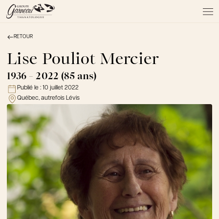
RETOUR
À PROPOS
NOS SERVICES
Lise Pouliot Mercier
NOS PRODUITS
1936 - 2022 (85 ans)
NOTRE ÉQUIPE
Publié le :
10 juillet 2022
NOS SALONS
Québec, autrefois Lévis
AVIS DE DÉCÈS
Actualités
FAQ et mythes
Liens utiles
Témoignages
Emplois
Dons