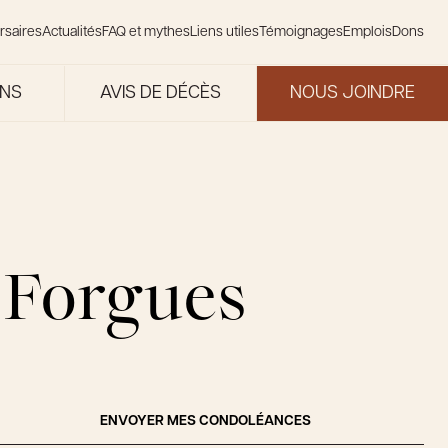
rsaires
Actualités
FAQ et mythes
Liens utiles
Témoignages
Emplois
Dons
ONS
AVIS DE DÉCÈS
NOUS JOINDRE
 Forgues
ENVOYER MES CONDOLÉANCES