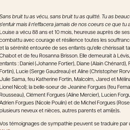
Sans bruit tu as vécu, sans bruit tu as quitté. Tu as be
s'enfuir mais il n'effacera jamais de nos coeurs ce que tu 
Louise a vécu 88 ans et 10 mois, heureuse auprès de ses 
combattu avec courage et résilience toutes les souffrance
et la sérénité entourée de ses enfants qu'elle chérissait tant,
Chabot et de feu Rosanna Brisson. Elle demeurait à Lévis, a
enfants : Daniel (Johanne Fortier), Diane (Alain Chénard),
Fortin), Lucie (Serge Gaudreau) et Aline (Christopher Rorv
Julie Sama, feu Katherine Fortin, Malcolm, Jared et Mélina
Lionel Nicol); la belle-soeur de Jeanine Forgues (feu Fe
Rousseau), Clément Forgues (Aline Mercier), Lucien Forgue
Adrien Forgues (Nicole Poulin) et de Michel Forgues (Rose
plusieurs neveux et nièces, autres parents et ami(e)s.
Vos témoignages de sympathie peuvent se traduire par 