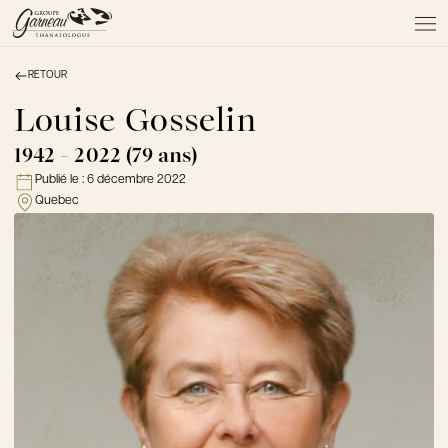
RETOUR
À PROPOS
NOS SERVICES
Louise Gosselin
NOS PRODUITS
1942 - 2022 (79 ans)
NOTRE ÉQUIPE
Publié le :
6 décembre 2022
NOS SALONS
Quebec
AVIS DE DÉCÈS
Actualités
FAQ et mythes
Liens utiles
Témoignages
Emplois
Dons