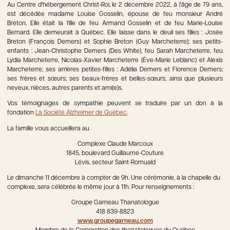
Au Centre d'hébergement Christ-Roi, le 2 décembre 2022, à l'âge de 79 ans,
est décédée madame Louise Gosselin, épouse de feu monsieur André
Breton. Elle était la fille de feu Armand Gosselin et de feu Marie-Louise
Bernard. Elle demeurait à Québec. Elle laisse dans le deuil ses filles : Josée
Breton (François Demers) et Sophie Breton (Guy Marcheterre); ses petits-
enfants : Jean-Christophe Demers (Des White), feu Sarah Marcheterre, feu
Lydia Marcheterre, Nicolas-Xavier Marcheterre (Ève-Marie Leblanc) et Alexis
Marcheterre; ses arrières petites-filles : Adélia Demers et Florence Demers;
ses frères et sœurs; ses beaux-frères et belles-sœurs; ainsi que plusieurs
neveux, nièces, autres parents et ami(e)s.
Vos témoignages de sympathie peuvent se traduire par un don à la
fondation
La Société Alzheimer de Québec
.
La famille vous accueillera au
Complexe Claude Marcoux
1845, boulevard Guillaume-Couture
Lévis, secteur Saint-Romuald
Le dimanche 11 décembre à compter de 9h. Une cérémonie, à la chapelle du
complexe, sera célébrée le même jour à 11h. Pour renseignements :
Groupe Garneau Thanatologue
418 839-8823
www.groupegarneau.com