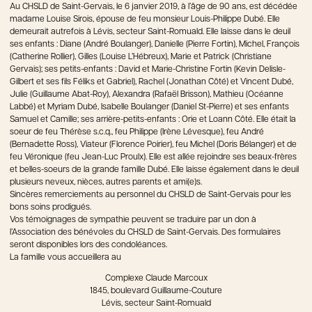
Au CHSLD de Saint-Gervais, le 6 janvier 2019, à l’âge de 90 ans, est décédée
madame Louise Sirois, épouse de feu monsieur Louis-Philippe Dubé. Elle
demeurait autrefois à Lévis, secteur Saint-Romuald. Elle laisse dans le deuil
ses enfants : Diane (André Boulanger), Danielle (Pierre Fortin), Michel, François
(Catherine Rollier), Gilles (Louise L’Hébreux), Marie et Patrick (Christiane
Gervais); ses petits-enfants : David et Marie-Christine Fortin (Kevin Delisle-
Gilbert et ses fils Féliks et Gabriel), Rachel (Jonathan Côté) et Vincent Dubé,
Julie (Guillaume Abat-Roy), Alexandra (Rafaël Brisson), Mathieu (Océanne
Labbé) et Myriam Dubé, Isabelle Boulanger (Daniel St-Pierre) et ses enfants
Samuel et Camille; ses arrière-petits-enfants : Orie et Loann Côté. Elle était la
soeur de feu Thérèse s.c.q., feu Philippe (Irène Lévesque), feu André
(Bernadette Ross), Viateur (Florence Poirier), feu Michel (Doris Bélanger) et de
feu Véronique (feu Jean-Luc Proulx). Elle est allée rejoindre ses beaux-frères
et belles-soeurs de la grande famille Dubé. Elle laisse également dans le deuil
plusieurs neveux, nièces, autres parents et ami(e)s.
Sincères remerciements au personnel du CHSLD de Saint-Gervais pour les
bons soins prodigués.
Vos témoignages de sympathie peuvent se traduire par un don à
l’Association des bénévoles du CHSLD de Saint-Gervais. Des formulaires
seront disponibles lors des condoléances.
La famille vous accueillera au
Complexe Claude Marcoux
1845, boulevard Guillaume-Couture
Lévis, secteur Saint-Romuald