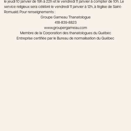
le jeudi 10 janvier de 19h à 22h et le vendredi 11 janvier à compter de 10h. Le
service religieux sera célébré le vendredi 11 janvier à 12h, à l’église de Saint-
Romuald. Pour renseignements :
Groupe Garneau Thanatologue
418-839-8823
www.groupergarneau.com
Membre de la Corporation des thanatologues du Québec
Entreprise certifiée par le Bureau de normalisation du Québec