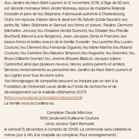
Aux Jardins du Haut-Saint-Laurent, le 12 novembre 2018, à l’âge de 83 ans,
est décédé monsieur Marc-André Moineau, époux de madame Rolande
Gosselin et père de feu Stéphane. Il demeurait autrefois à Charlesbourg.
Outre son épouse, il laisse dans le deuil son fils Sylvain (Linda Saucier); ses
petits-fils : Marc-Stéphane et Samuel; ses frères et soeurs : Pauline, Clermont
(Micheline Joncas), feu Ghislaine (André Dumont), feu Ghislain (feu Priscille
Bouffard), Marcel (Lucie Bergeron), Jean-Jacques, Denis et Francine; ses
beaux-frères et belles-soeurs de la famille Gosselin : feu Laurette (feu Lucien
Couture), feu Clément (feu Fernande Giguère), feu Marie-Marthe (feu Roland
Couture), feu Gaétane (feu Maurice Simpson), feu Huguette, feu Antonine, feu
Bruno (Gilberte Grenier), feu Jeanne (Rosaire Blais) et Jacques (Liliane
Cadorette); ainsi que plusieurs neveux, nièces, autres parents et ami(e)s.
Sincères remerciements au personnel des Jardins du Haut-Saint-Laurent et
du Logidor pour tous les bons soins.
Vos témoignages de sympathie peuvent se traduire par un don à la
Fondation de l’Université Laval, dédié au Fonds de recherche et de
développement sur la maladie d’Alzheimer (0371)
(
https://www.ulaval.ca/fondation/donner.html
).
La famille vous accueillera au
Complexe Claude Marcoux
1845, boulevard Guillaume-Couture
Lévis, secteur Saint-Romuald
le samedi 15 décembre à compter de 12h30. La cérémonie sera célébrée le
même jour à 14h, à la chapelle du complexe. Pour renseignements :