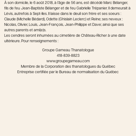
À son domicile, le 6 août 2018, à l’âge de 56 ans, est décédé Marc Bélanger,
fils de feu Jean-Baptiste Bélanger et de feu Gabrielle Trépanier. Il demeurait à
Lévis, autrefois à Sept-Iles. Il laisse dans le deuil son frère et ses soeurs :
Claude (Michelle Bédard), Odette (Ghislain Leclerc) et Reine; ses neveux :
Nicolas, Olivier, Louis, Jean-François, Jean-Philippe et Dave; ainsi que ses
autres parents et ami(e)s.
Les cendres seront inhumées au cimetière de Château-Richer à une date
ultérieure. Pour renseignements :
Groupe Garneau Thanatologue
418-839-8823
www.groupegarneau.com
Membre de la Corporation des thanatologues du Québec
Entreprise certifiée par le Bureau de normalisation du Québec