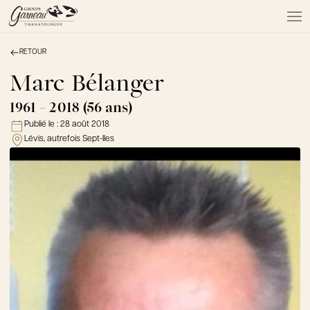
RETOUR
À PROPOS
NOS SERVICES
Marc Bélanger
NOS PRODUITS
1961 - 2018 (56 ans)
NOTRE ÉQUIPE
Publié le :
28 août 2018
NOS SALONS
Lévis, autrefois Sept-Iles
AVIS DE DÉCÈS
Actualités
FAQ et mythes
Liens utiles
Témoignages
Emplois
Dons