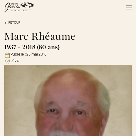
RETOUR
À PROPOS
NOS SERVICES
Marc Rhéaume
NOS PRODUITS
1937 - 2018 (80 ans)
NOTRE ÉQUIPE
Publié le :
28 mai 2018
NOS SALONS
Lévis
AVIS DE DÉCÈS
Actualités
FAQ et mythes
Liens utiles
Témoignages
Emplois
Dons