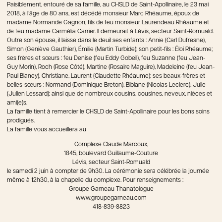
Paisiblement, entouré de sa famille, au CHSLD de Saint-Apollinaire, le 23 mai
2018, à l’âge de 80 ans, est décédé monsieur Marc Rhéaume, époux de
madame Normande Gagnon, fils de feu monsieur Laurendeau Rhéaume et
de feu madame Carmélia Carrier. Il demeurait à Lévis, secteur Saint-Romuald.
Outre son épouse, il laisse dans le deuil ses enfants : Annie (Carl Dufresne),
Simon (Geniève Gauthier), Émilie (Martin Turbide); son petit-fils : Éloi Rhéaume;
ses frères et sœurs : feu Denise (feu Eddy Gobeil), feu Suzanne (feu Jean-
Guy Morin), Roch (Rose Côté), Martine (Rosaire Maguire), Madeleine (feu Jean-
Paul Blaney), Christiane, Laurent (Claudette Rhéaume); ses beaux-frères et
belles-sœurs : Normand (Dominique Breton), Bibiane (Nicolas Leclerc), Julie
(Julien Lessard); ainsi que de nombreux cousins, cousines, neveux, nièces et
ami(e)s.
La famille tient à remercier le CHSLD de Saint-Apollinaire pour les bons soins
prodigués.
La famille vous accueillera au
Complexe Claude Marcoux,
1845, boulevard Guillaume-Couture
Lévis, secteur Saint-Romuald
le samedi 2 juin à compter de 9h30. La cérémonie sera célébrée la journée
même à 12h30, à la chapelle du complexe. Pour renseignements :
Groupe Garneau Thanatologue
www.groupegarneau.com
418-839-8823