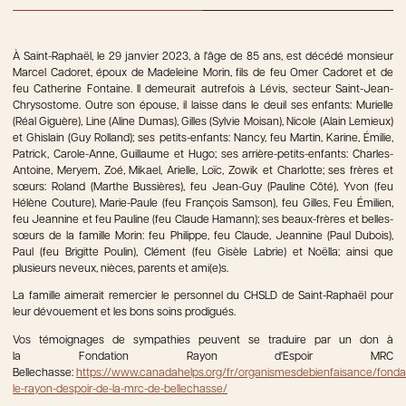
À Saint-Raphaël, le 29 janvier 2023, à l'âge de 85 ans, est décédé monsieur
Marcel Cadoret, époux de Madeleine Morin, fils de feu Omer Cadoret et de
feu Catherine Fontaine. Il demeurait autrefois à Lévis, secteur Saint-Jean-
Chrysostome. Outre son épouse, il laisse dans le deuil ses enfants: Murielle
(Réal Giguère), Line (Aline Dumas), Gilles (Sylvie Moisan), Nicole (Alain Lemieux)
et Ghislain (Guy Rolland); ses petits-enfants: Nancy, feu Martin, Karine, Émilie,
Patrick, Carole-Anne, Guillaume et Hugo; ses arrière-petits-enfants: Charles-
Antoine, Meryem, Zoé, Mikael, Arielle, Loïc, Zowik et Charlotte; ses frères et
sœurs: Roland (Marthe Bussières), feu Jean-Guy (Pauline Côté), Yvon (feu
Hélène Couture), Marie-Paule (feu François Samson), feu Gilles, Feu Émilien,
feu Jeannine et feu Pauline (feu Claude Hamann); ses beaux-frères et belles-
sœurs de la famille Morin: feu Philippe, feu Claude, Jeannine (Paul Dubois),
Paul (feu Brigitte Poulin), Clément (feu Gisèle Labrie) et Noëlla; ainsi que
plusieurs neveux, nièces, parents et ami(e)s.
La famille aimerait remercier le personnel du CHSLD de Saint-Raphaël pour
leur dévouement et les bons soins prodigués.
Vos témoignages de sympathies peuvent se traduire par un don à
la Fondation Rayon d'Espoir MRC
Bellechasse:
https://www.canadahelps.org/fr/organismesdebienfaisance/fonda
le-rayon-despoir-de-la-mrc-de-bellechasse/