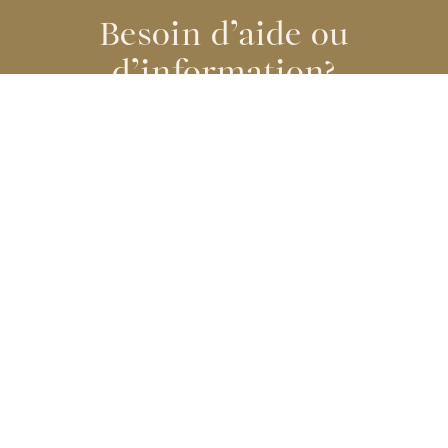
Besoin d’aide ou
d’information?
N’hésitez pas à communiquer avec nous, il nous fera plaisir de répondre à
vos questions ou de prendre un rendez-vous afin que vous puissiez
rencontrer un membre de notre équipe.
NOUS JOINDRE