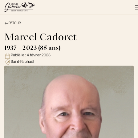
RETOUR
À PROPOS
NOS SERVICES
Marcel Cadoret
NOS PRODUITS
1937 - 2023 (85 ans)
NOTRE ÉQUIPE
Publié le :
4 février 2023
NOS SALONS
Saint-Raphaël
AVIS DE DÉCÈS
Actualités
FAQ et mythes
Liens utiles
Témoignages
Emplois
Dons