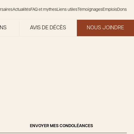
rsaires
Actualités
FAQ et mythes
Liens utiles
Témoignages
Emplois
Dons
ONS
AVIS DE DÉCÈS
NOUS JOINDRE
ENVOYER MES CONDOLÉANCES