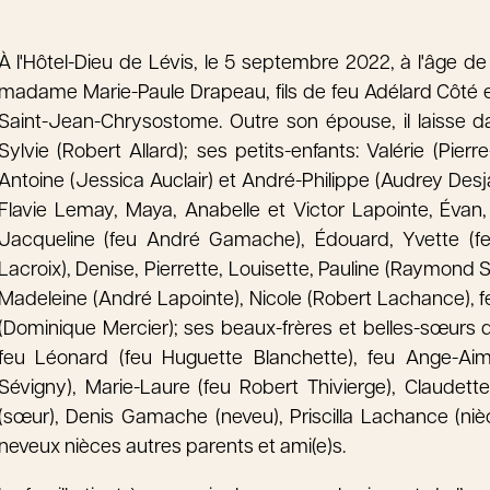
À l'Hôtel-Dieu de Lévis, le 5 septembre 2022, à l'âge 
madame Marie-Paule Drapeau, fils de feu Adélard Côté et 
Saint-Jean-Chrysostome. Outre son épouse, il laisse da
Sylvie (Robert Allard); ses petits-enfants: Valérie (Pie
Antoine (Jessica Auclair) et André-Philippe (Audrey Desja
Flavie Lemay, Maya, Anabelle et Victor Lapointe, Évan, 
Jacqueline (feu André Gamache), Édouard, Yvette (feu
Lacroix), Denise, Pierrette, Louisette, Pauline (Raymond 
Madeleine (André Lapointe), Nicole (Robert Lachance), feu
(Dominique Mercier); ses beaux-frères et belles-sœurs d
feu Léonard (feu Huguette Blanchette), feu Ange-Aimé
Sévigny), Marie-Laure (feu Robert Thivierge), Claudette
(sœur), Denis Gamache (neveu), Priscilla Lachance (niè
neveux nièces autres parents et ami(e)s.