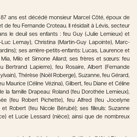
de 87 ans est décédé monsieur Marcel Côté, époux de
de feu Fernande Croteau. Il résidait à Lévis, secteur
ns le deuil ses enfants : feu Guy (Julie Lemieux) et
rre-Luc Lemay), Christina (Martin-Guy Lapointe), Marc-
rdins); ses arrière-petits-enfants: Lucas, Laurence et
Mia, Milo et Simone Allard; ses frères et sœurs: feu
 Bertrand Lapierre), feu Rosaire, Albert (Fernande
Sylvain), Thérèse (Noël Roberge), Suzanne, feu Gérard,
 Maurice (Céline Vézina), Gilbert, feu Diane et Céline
e la famille Drapeau: Roland (feu Dorothée Lemieux),
e (feu Robert Pichette), feu Alfred (feu Jocelyne
 et Robert (feu Nicole Bérubé); ses filleuls: Suzanne
ce) et Lucie Lessard (nièce); ainsi que de nombreux