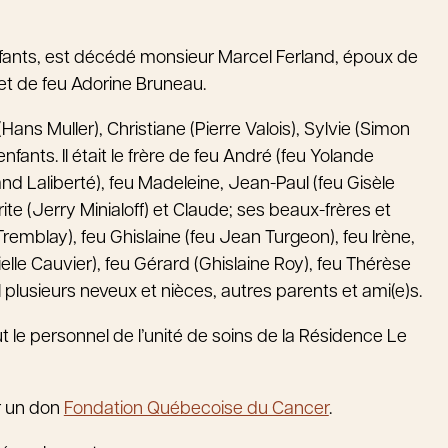
nfants, est décédé monsieur Marcel Ferland, époux de
d et de feu Adorine Bruneau.
e (Hans Muller), Christiane (Pierre Valois), Sylvie (Simon
fants. Il était le frère de feu André (feu Yolande
d Laliberté), feu Madeleine, Jean-Paul (feu Gisèle
ite (Jerry Minialoff) et Claude; ses beaux-frères et
remblay), feu Ghislaine (feu Jean Turgeon), feu Irène,
ielle Cauvier), feu Gérard (Ghislaine Roy), feu Thérèse
il plusieurs neveux et nièces, autres parents et ami(e)s.
t le personnel de l’unité de soins de la Résidence Le
r un don
Fondation Québecoise du Cancer
.