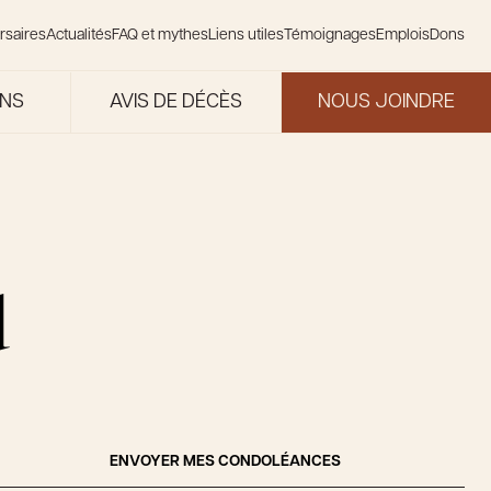
rsaires
Actualités
FAQ et mythes
Liens utiles
Témoignages
Emplois
Dons
ONS
AVIS DE DÉCÈS
NOUS JOINDRE
d
ENVOYER MES CONDOLÉANCES