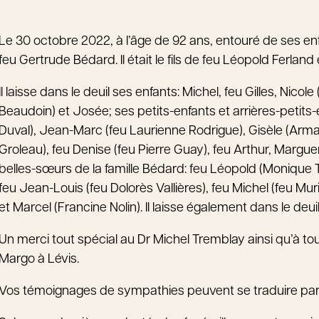
Le 30 octobre 2022, à l’âge de 92 ans, entouré de ses e
feu Gertrude Bédard. Il était le fils de feu Léopold Ferlan
Il laisse dans le deuil ses enfants: Michel, feu Gilles, Nicol
Beaudoin) et Josée; ses petits-enfants et arrières-petits-en
Duval), Jean-Marc (feu Laurienne Rodrigue), Gisèle (Arman
Groleau), feu Denise (feu Pierre Guay), feu Arthur, Marguer
belles-sœurs de la famille Bédard: feu Léopold (Monique T
feu Jean-Louis (feu Dolorès Vallières), feu Michel (feu Mur
et Marcel (Francine Nolin). Il laisse également dans le deu
Un merci tout spécial au Dr Michel Tremblay ainsi qu’à tou
Margo à Lévis.
Vos témoignages de sympathies peuvent se traduire pa