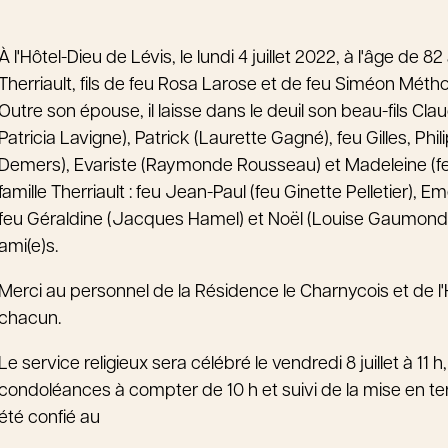
À l'Hôtel-Dieu de Lévis, le lundi 4 juillet 2022, à l'âge d
Therriault, fils de feu Rosa Larose et de feu Siméon Méthot
Outre son épouse, il laisse dans le deuil son beau-fils Cla
Patricia Lavigne), Patrick (Laurette Gagné), feu Gilles, Ph
Demers), Evariste (Raymonde Rousseau) et Madeleine (feu 
famille Therriault : feu Jean-Paul (feu Ginette Pelletier),
feu Géraldine (Jacques Hamel) et Noël (Louise Gaumond); 
ami(e)s.
Merci au personnel de la Résidence le Charnycois et de l'H
chacun.
Le service religieux sera célébré le vendredi 8 juillet à 1
condoléances à compter de 10 h et suivi de la mise en ter
été confié au