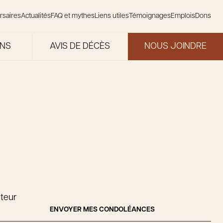
rsaires
Actualités
FAQ et mythes
Liens utiles
Témoignages
Emplois
Dons
ONS
AVIS DE DÉCÈS
NOUS JOINDRE
teur
ENVOYER MES CONDOLÉANCES