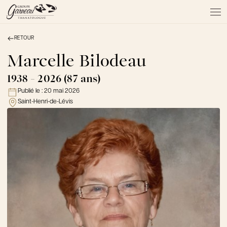
RETOUR
À PROPOS
NOS SERVICES
Marcelle Bilodeau
NOS PRODUITS
1938 - 2026 (87 ans)
NOTRE ÉQUIPE
Publié le :
20 mai 2026
NOS SALONS
Saint-Henri-de-Lévis
AVIS DE DÉCÈS
Actualités
FAQ et mythes
Liens utiles
Témoignages
Emplois
Dons