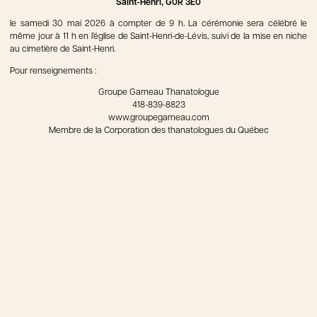
Saint-Henri, G0R 3E0
le samedi 30 mai 2026 à compter de 9 h. La cérémonie sera célébré le
même jour à 11 h en l’église de Saint-Henri-de-Lévis, suivi de la mise en niche
au cimetière de Saint-Henri.
Pour renseignements :
Groupe Garneau Thanatologue
418-839-8823
www.groupegarneau.com
Membre de la Corporation des thanatologues du Québec