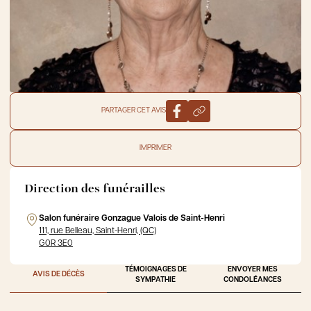
PARTAGER CET AVIS
IMPRIMER
Direction des funérailles
Salon funéraire Gonzague Valois de Saint-Henri
111, rue Belleau, Saint-Henri, (QC)
G0R 3E0
TÉMOIGNAGES DE
ENVOYER MES
AVIS DE DÉCÈS
SYMPATHIE
CONDOLÉANCES