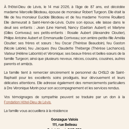
À l’Hôtel-Dieu de Lévis, le 14 mai 2026, à l’âge de 87 ans, est décédée
madame Marcelle Bilodeau, épouse de monsieur Robert Turgeon. Elle était la
fille de feu monsieur Euclide Bilodeau et de feu madame Yvonne Rouillard.
Elle demeurait à Saint-Henri-de-Lévis. Outre son époux, elle laisse dans le
deuil ses enfants : Jean (Line Hamel), Nancy (Gaétan Aubert) et Marlyne
(Gilles Corriveau); ses petits-enfants : Rosalie Aubert (Alexandre Cloutier),
Philipe Antoine Aubert et Emmanuelle Corriveau; son arrière-petite-fille Amélia
Cloutier; ses frères et sœurs : feu Oscar (Thérèse Beaudoin), feu Gaston
(Nicole Labrie), feu Jacques (feu Claudette Théberge (Thérèse Lachance)),
Viateur (Hélène Labonté) et Véronique; ses beaux-frères et belles-sœurs de la
famille Turgeon; ainsi que plusieurs neveux, nièces, cousins, cousines, autres
parents et ami(e)s.
La famille tient à remercier sincèrement le personnel du CHSLD de Saint-
Raphaël pour les excellents soins prodigués, leur dévouement et leurs
délicates attentions. Elle adresse également des remerciements particuliers
à Dre Véronique Morin pour son accompagnement et les services rendus.
Vos témoignages de sympathie peuvent se traduire par un don à la
Fondation Hôtel-Dieu de Lévis.
La famille vous accueillera à la résidence
Gonzague Valois
111, rue Belleau