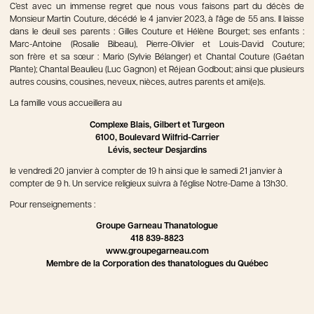
C’est avec un immense regret que nous vous faisons part du décès de
Monsieur Martin Couture, décédé le 4 janvier 2023, à l'âge de 55 ans. Il laisse
dans le deuil ses parents : Gilles Couture et Hélène Bourget; ses enfants :
Marc-Antoine (Rosalie Bibeau), Pierre-Olivier et Louis-David Couture;
son frère et sa sœur : Mario (Sylvie Bélanger) et Chantal Couture (Gaétan
Plante); Chantal Beaulieu (Luc Gagnon) et Réjean Godbout; ainsi que plusieurs
autres cousins, cousines, neveux, nièces, autres parents et ami(e)s.
La famille vous accueillera au
Complexe Blais, Gilbert et Turgeon
6100, Boulevard Wilfrid-Carrier
Lévis, secteur Desjardins
le vendredi 20 janvier à compter de 19 h ainsi que le samedi 21 janvier à
compter de 9 h. Un service religieux suivra à l'église Notre-Dame à 13h30.
Pour renseignements :
Groupe Garneau Thanatologue
418 839-8823
www.groupegarneau.com
Membre de la Corporation des thanatologues du Québec