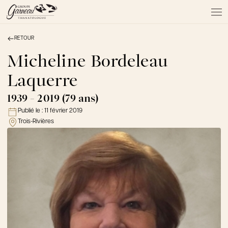
RETOUR
À PROPOS
NOS SERVICES
Micheline Bordeleau
NOS PRODUITS
Laquerre
NOTRE ÉQUIPE
NOS SALONS
1939 - 2019 (79 ans)
AVIS DE DÉCÈS
Publié le :
11 février 2019
Trois-Rivières
Actualités
FAQ et mythes
Liens utiles
Témoignages
Emplois
Dons