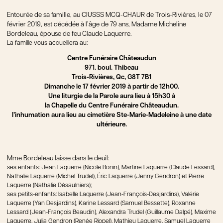
Entourée de sa famille, au CIUSSS MCQ-CHAUR de Trois-Rivières, le 07
février 2019, est décédée à l’âge de 79 ans, Madame Micheline
Bordeleau, épouse de feu Claude Laquerre.
La famille vous accueillera au:
Centre Funéraire Châteaudun
971. boul. Thibeau
Trois-Rivières, Qc, G8T 7B1
Dimanche le 17 février 2019 à partir de 12h00.
Une liturgie de la Parole aura lieu à 15h30 à
la Chapelle du Centre Funéraire Châteaudun.
l’inhumation aura lieu au cimetière Ste-Marie-Madeleine à une date
ultérieure.
Mme Bordeleau laisse dans le deuil:
ses enfants: Jean Laquerre (Nicole Bonin), Martine Laquerre (Claude Lessard),
Nathalie Laquerre (Michel Trudel), Éric Laquerre (Jenny Gendron) et Pierre
Laquerre (Nathalie Désaulniers);
ses petits-enfants: Isabelle Laquerre (Jean-François-Desjardins), Valérie
Laquerre (Yan Desjardins), Karine Lessard (Samuel Bessette), Roxanne
Lessard (Jean-François Beaudin), Alexandra Trudel (Guillaume Dalpé), Maxime
Laquerre, Julia Gendron (Renée Riopel), Mathieu Laquerre, Samuel Laquerre