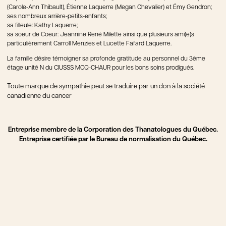
(Carole-Ann Thibault), Étienne Laquerre (Megan Chevalier) et Émy Gendron;
ses nombreux arrière-petits-enfants;
sa filleule: Kathy Laquerre;
sa soeur de Coeur: Jeannine René Milette ainsi que plusieurs ami(e)s
particulièrement Carroll Menzies et Lucette Fafard Laquerre.
La famille désire témoigner sa profonde gratitude au personnel du 3ème
étage unité N du CIUSSS MCQ-CHAUR pour les bons soins prodigués.
Toute marque de sympathie peut se traduire par un don à la société
canadienne du cancer
Entreprise membre de la Corporation des Thanatologues du Québec.
Entreprise certifiée par le Bureau de normalisation du Québec.