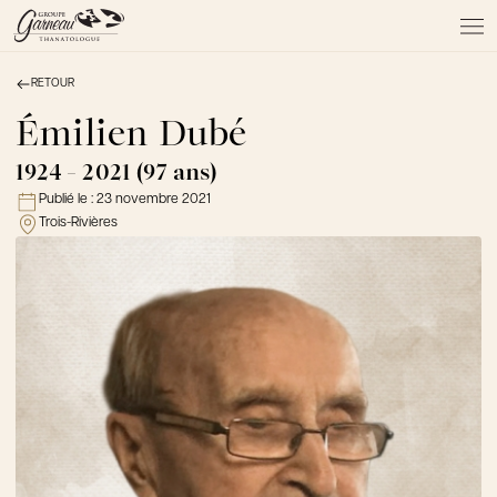
RETOUR
À PROPOS
NOS SERVICES
Émilien Dubé
NOS PRODUITS
1924 - 2021 (97 ans)
NOTRE ÉQUIPE
Publié le :
23 novembre 2021
NOS SALONS
Trois-Rivières
AVIS DE DÉCÈS
Actualités
FAQ et mythes
Liens utiles
Témoignages
Emplois
Dons