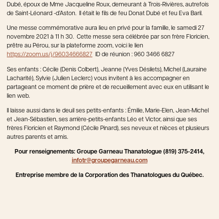
Dubé, époux de Mme Jacqueline Roux, demeurant à Trois-Rivières, autrefois
de Saint-Léonard -d’Aston. Il était le fils de feu Donat Dubé et feu Eva Baril.
Une messe commémorative aura lieu en privé pour la famille, le samedi 27
novembre 2021 à 11 h 30. Cette messe sera célébrée par son frère Floricien,
prêtre au Pérou, sur la plateforme zoom, voici le lien
https://zoom.us/j/96034666827
ID de réunion : 960 3466 6827
Ses enfants : Cécile (Denis Colbert), Jeanne (Yves Désilets), Michel (Lauraine
Lacharité), Sylvie (Julien Leclerc) vous invitent à les accompagner en
partageant ce moment de prière et de recueillement avec eux en utilisant le
lien web.
Il laisse aussi dans le deuil ses petits-enfants : Émilie, Marie-Elen, Jean-Michel
et Jean-Sébastien, ses arrière-petits-enfants Léo et Victor, ainsi que ses
frères Floricien et Raymond (Cécile Pinard), ses neveux et nièces et plusieurs
autres parents et amis.
Pour renseignements: Groupe Garneau Thanatologue (819) 375-2414,
infotr@groupegarneau.com
Entreprise membre de la Corporation des Thanatologues du Québec.