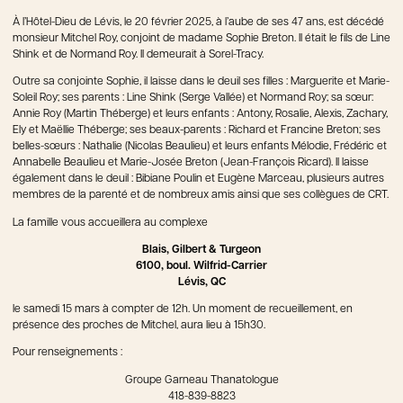
À l’Hôtel-Dieu de Lévis, le 20 février 2025, à l’aube de ses 47 ans, est décédé
monsieur Mitchel Roy, conjoint de madame Sophie Breton. Il était le fils de Line
Shink et de Normand Roy. Il demeurait à Sorel-Tracy.
Outre sa conjointe Sophie, il laisse dans le deuil ses filles : Marguerite et Marie-
Soleil Roy; ses parents : Line Shink (Serge Vallée) et Normand Roy; sa sœur:
Annie Roy (Martin Théberge) et leurs enfants : Antony, Rosalie, Alexis, Zachary,
Ely et Maëllie Théberge; ses beaux-parents : Richard et Francine Breton; ses
belles-sœurs : Nathalie (Nicolas Beaulieu) et leurs enfants Mélodie, Frédéric et
Annabelle Beaulieu et Marie-Josée Breton (Jean-François Ricard). Il laisse
également dans le deuil : Bibiane Poulin et Eugène Marceau, plusieurs autres
membres de la parenté et de nombreux amis ainsi que ses collègues de CRT.
La famille vous accueillera au complexe
Blais, Gilbert & Turgeon
6100, boul. Wilfrid-Carrier
Lévis, QC
le samedi 15 mars à compter de 12h. Un moment de recueillement, en
présence des proches de Mitchel, aura lieu à 15h30.
Pour renseignements :
Groupe Garneau Thanatologue
418-839-8823