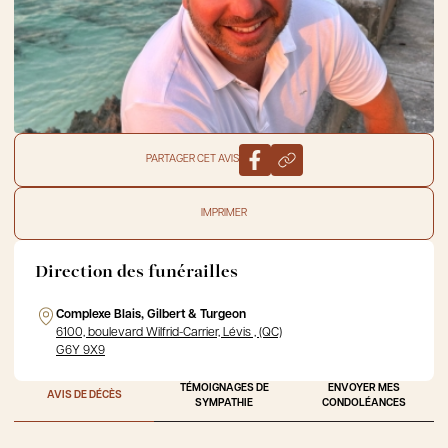
PARTAGER CET AVIS
IMPRIMER
Direction des funérailles
Complexe Blais, Gilbert & Turgeon
6100, boulevard Wilfrid-Carrier, Lévis , (QC)
G6Y 9X9
TÉMOIGNAGES DE
ENVOYER MES
AVIS DE DÉCÈS
SYMPATHIE
CONDOLÉANCES