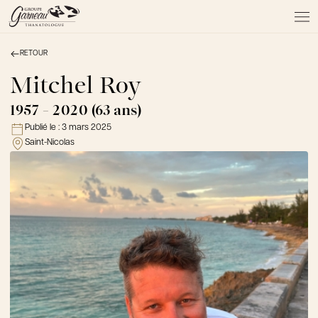
RETOUR
À PROPOS
NOS SERVICES
Mitchel Roy
NOS PRODUITS
1957 - 2020 (63 ans)
NOTRE ÉQUIPE
Publié le :
3 mars 2025
NOS SALONS
Saint-Nicolas
AVIS DE DÉCÈS
Actualités
FAQ et mythes
Liens utiles
Témoignages
Emplois
Dons