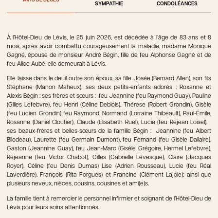
AVIS DE DÉCÈS
SYMPATHIE
CONDOLÉANCES
À l’Hôtel-Dieu de Lévis, le 25 juin 2026, est décédée à l’âge de 83 ans et 8
mois, après avoir combattu courageusement la maladie, madame Monique
Gagné, épouse de monsieur André Bégin, fille de feu Alphonse Gagné et de
feu Alice Aubé, elle demeurait à Lévis.
Elle laisse dans le deuil outre son époux, sa fille Josée (Bernard Allen), son fils
Stéphane (Manon Maheux), ses deux petits-enfants adorés : Roxanne et
Alexis Bégin : ses frères et sœurs : feu Jeannine (feu Raymond Guay), Pauline
(Gilles Lefebvre), feu Henri (Céline Deblois), Thérèse (Robert Grondin), Gisèle
(feu Lucien Grondin) feu Raymond, Normand (Lorraine Thibeault), Paul-Émile,
Rosanne (Daniel Cloutier), Claude (Elisabeth Ruel), Lucie (feu Réjean Loisel);
ses beaux-frères et belles-sœurs de la famille Bégin : Jeannine (feu Albert
Bilodeau), Laurette (feu Germain Dumont), feu Fernand (feu Gisèle Dallaire),
Gaston (Jeannine Guay), feu Jean-Marc (Gisèle Grégoire, Hermel Lefebvre),
Réjeanne (feu Victor Chabot), Gilles (Gabrielle Lévesque), Claire (Jacques
Royer), Céline (feu Denis Dumas) Lise (Adrien Rousseau), Lucie (feu Réal
Laverdière), François (Rita Forgues) et Francine (Clément Lajoie); ainsi que
plusieurs neveux, nièces, cousins, cousines et ami(e)s.
La famille tient à remercier le personnel infirmier et soignant de l’Hôtel-Dieu de
Lévis pour leurs soins attentionnés.