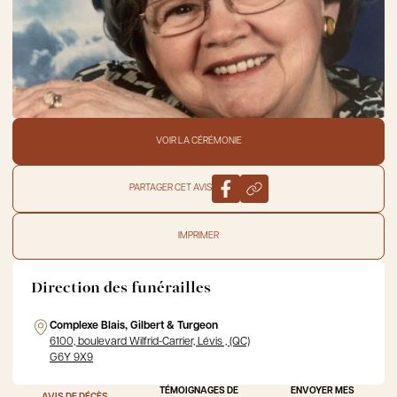
VOIR LA CÉRÉMONIE
PARTAGER CET AVIS
IMPRIMER
Direction des funérailles
Complexe Blais, Gilbert & Turgeon
6100, boulevard Wilfrid-Carrier, Lévis , (QC)
G6Y 9X9
TÉMOIGNAGES DE
ENVOYER MES