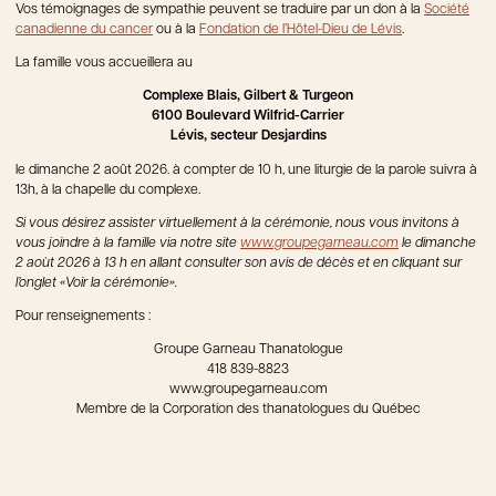
Vos témoignages de sympathie peuvent se traduire par un don à la
Société
canadienne du cancer
ou à la
Fondation de l’Hôtel-Dieu de Lévis
.
La famille vous accueillera au
Complexe Blais, Gilbert & Turgeon
6100 Boulevard Wilfrid-Carrier
Lévis, secteur Desjardins
le dimanche 2 août 2026. à compter de 10 h, une liturgie de la parole suivra à
13h, à la chapelle du complexe.
Si vous désirez assister virtuellement à la cérémonie, nous vous invitons à
vous joindre à la famille via notre
site
www.groupegarneau.com
le dimanche
2 aoùt 2026 à 13 h en allant consulter son avis de décès et en cliquant sur
l’onglet «Voir la cérémonie».
Pour renseignements :
Groupe Garneau Thanatologue
418 839-8823
www.groupegarneau.com
Membre de la Corporation des thanatologues du Québec