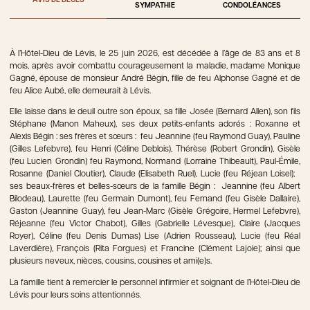
AVIS DE DÉCÈS
SYMPATHIE
CONDOLÉANCES
À l’Hôtel-Dieu de Lévis, le 25 juin 2026, est décédée à l’âge de 83 ans et 8
mois, après avoir combattu courageusement la maladie, madame Monique
Gagné, épouse de monsieur André Bégin, fille de feu Alphonse Gagné et de
feu Alice Aubé, elle demeurait à Lévis.
Elle laisse dans le deuil outre son époux, sa fille Josée (Bernard Allen), son fils
Stéphane (Manon Maheux), ses deux petits-enfants adorés : Roxanne et
Alexis Bégin : ses frères et sœurs : feu Jeannine (feu Raymond Guay), Pauline
(Gilles Lefebvre), feu Henri (Céline Deblois), Thérèse (Robert Grondin), Gisèle
(feu Lucien Grondin) feu Raymond, Normand (Lorraine Thibeault), Paul-Émile,
Rosanne (Daniel Cloutier), Claude (Elisabeth Ruel), Lucie (feu Réjean Loisel);
ses beaux-frères et belles-sœurs de la famille Bégin : Jeannine (feu Albert
Bilodeau), Laurette (feu Germain Dumont), feu Fernand (feu Gisèle Dallaire),
Gaston (Jeannine Guay), feu Jean-Marc (Gisèle Grégoire, Hermel Lefebvre),
Réjeanne (feu Victor Chabot), Gilles (Gabrielle Lévesque), Claire (Jacques
Royer), Céline (feu Denis Dumas) Lise (Adrien Rousseau), Lucie (feu Réal
Laverdière), François (Rita Forgues) et Francine (Clément Lajoie); ainsi que
plusieurs neveux, nièces, cousins, cousines et ami(e)s.
La famille tient à remercier le personnel infirmier et soignant de l’Hôtel-Dieu de
Lévis pour leurs soins attentionnés.