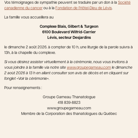
Vos témoignages de sympathie peuvent se traduire par un don à la
Société
canadienne du cancer
ou à la
Fondation de l’Hôtel-Dieu de Lévis
.
La famille vous accueillera au
Complexe Blais, Gilbert & Turgeon
6100 Boulevard Wilfrid-Carrier
Lévis, secteur Desjardins
le dimanche 2 août 2026. à compter de 10 h, une liturgie de la parole suivra à
13h, à la chapelle du complexe.
Si vous désirez assister virtuellement à la cérémonie, nous vous invitons à
vous joindre à la famille via notre
site
www.groupegarneau.com
le dimanche
2 aoùt 2026 à 13 h en allant consulter son avis de décès et en cliquant sur
l’onglet «Voir la cérémonie».
Pour renseignements :
Groupe Garneau Thanatologue
418 839-8823
www.groupegarneau.com
Membre de la Corporation des thanatologues du Québec