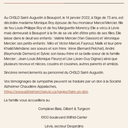
Au CHSLD Saint-Augustin à Beauport, le 14 janvier 2022, à l'âge de 73 ans, est
décédée madame Monique Roy, épouse de feu monsieur Marcel Mercier, fille
de feu Louis-Philippe Roy et de feu Marguerite Morency. Elle a vécu à Lévis
mais demeurait à Beauport à la fin de sa vie afin d'être près de ses filles. Elle
laisse dans le deuil ses enfants : Valérie Mercier (Yan Giasson) et Véronique
Mercier; ses petits-enfants : Miro et Victor-Marcel, Fayrouz, Malik et leur père
Khalid Mehdane; ses soeurs et son frère : Irène (Bernard Pelchat), André
(Raymonde Demers) et Sylvie; son beau-frère et sa belle-soeur de la famille
Mercier : Jean-Louis (Monique Fleury) et Lise (Jean-Guy Gignac) ainsi que
plusieurs neveux et nièces, cousins et cousines, autres parents et ami(e)s.
Sincères remerciements au personnel du CHSLD Saint-Augustin.
Vos témoignages de sympathie peuvent se traduire par un don à la Société
Alzheimer Chaudière-Appalaches,
https://www.alzheimerchap.qc.ca/pages/faire-un-don
.
La famille vous accueillera au
Complexe Blais, Gilbert & Turgeon
6100 boulevard Wilfrid-Carrier
Lévis, secteur Desjardins