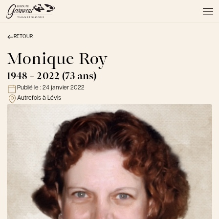
RETOUR
À PROPOS
NOS SERVICES
Monique Roy
NOS PRODUITS
1948 - 2022 (73 ans)
NOTRE ÉQUIPE
Publié le :
24 janvier 2022
NOS SALONS
Autrefois à Lévis
AVIS DE DÉCÈS
Actualités
FAQ et mythes
Liens utiles
Témoignages
Emplois
Dons